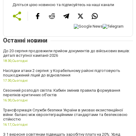
Діліться цією новиною та підписуйтесь на наші канали
Останні новини
До 20 серпня продовжили прийом документів до військових вишів:
деталі вступної кампанії-2026
18:30,
Сьогодні
Наслідки атаки 2 серпня: у Корабельному районі підготовують
пошкоджений ліцей до відновлення
17:30,
Сьогодні
Сезонний розподіл світла: Кабмін змінив правила формування
переліків критичних об'єктів
16:30,
Сьогодні
Трансформація Служби безпеки України в умовах екзистенційної
війни: баланс між євроінтеграційними стандартами та безпековою
стійкістю
16:17,
Сьогодні
З 1 вересня освітянам підвищать заробітну плату на 20%: Уряд