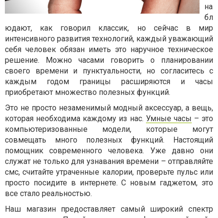
на
бл
юдают, как говорил классик, но сейчас в мир
интенсивного развития технологий, каждый уважающий
себя человек обязан иметь это наручное техническое
решение. Можно часами говорить о планировании
своего времени и пунктуальности, но согласитесь с
каждым годом границы расширяются и часы
приобретают множество полезных функций.
Это не просто незаменимый модный аксессуар, а вещь,
которая необходима каждому из нас.
Умные часы
– это
компьютеризованные модели, которые могут
совмещать много полезных функций. Настоящий
помощник современного человека. Уже давно они
служат не только для узнавания времени – отправляйте
смс, считайте утраченные калории, проверьте пульс или
просто посидите в интернете. С новым гаджетом, это
все стало реальностью.
Наш магазин предоставляет самый широкий спектр