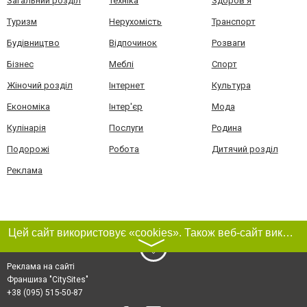
Загальний розділ
Техніка
Здоров'я
Туризм
Нерухомість
Транспорт
Будівництво
Відпочинок
Розваги
Бізнес
Меблі
Спорт
Жіночий розділ
Інтернет
Культура
Економіка
Інтер'єр
Мода
Кулінарія
Послуги
Родина
Подорожі
Робота
Дитячий розділ
Реклама
Цей сайт використовує «cookies». Також веб-сайт використовує інтернет-сервіс для збору технічних даних стосовно відвідувачів з метою отримання маркетингової та статистичної інформації. Умови обробки даних відвідувачів сайту див.
〉
Реклама на сайті
Франшиза "CitySites"
+38 (095) 515-50-87