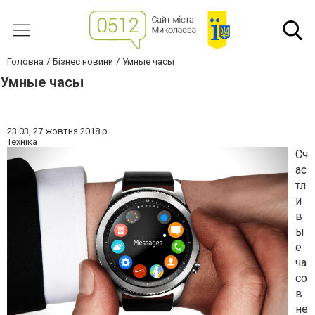
Головна
Бізнес новини
Умные часы
Умные часы
23:03,
27 жовтня 2018 р.
Техніка
Сч
ас
тл
и
в
ы
е
ча
со
в
не