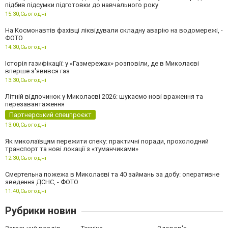
підбив підсумки підготовки до навчального року
15:30,
Сьогодні
На Космонавтів фахівці ліквідували складну аварію на водомережі, -
ФОТО
14:30,
Сьогодні
Історія газифікації: у «Газмережах» розповіли, де в Миколаєві
вперше з'явився газ
13:30,
Сьогодні
Літній відпочинок у Миколаєві 2026: шукаємо нові враження та
перезавантаження
Партнерський спецпроєкт
13:00,
Сьогодні
Як миколаївцям пережити спеку: практичні поради, прохолодний
транспорт та нові локації з «туманчиками»
12:30,
Сьогодні
Смертельна пожежа в Миколаєві та 40 займань за добу: оперативне
зведення ДСНС, - ФОТО
11:40,
Сьогодні
Рубрики новин