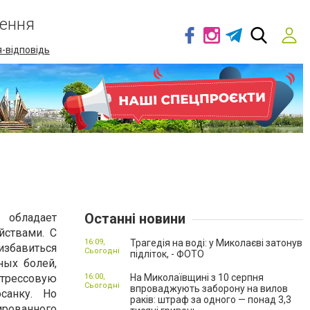
ення
-відповідь
Останні новини
адает
йствами. С
16:09,
Трагедія на воді: у Миколаєві затонув
избавиться
Сьогодні
підліток, - ФОТО
ых болей,
стрессовую
16:00,
На Миколаївщині з 10 серпня
Сьогодні
впроваджують заборону на вилов
осанку. Но
раків: штраф за одного — понад 3,3
ованного