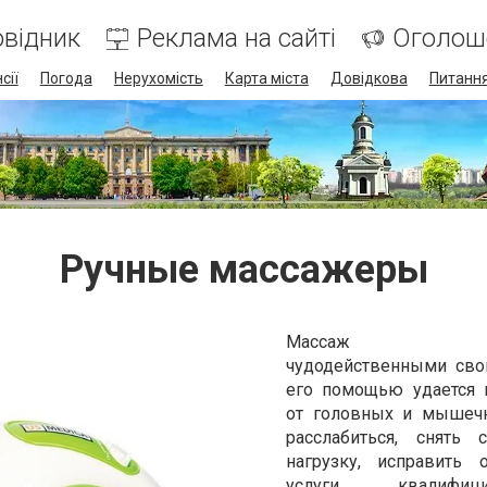
відник
Реклама на сайті
Оголош
сії
Погода
Нерухомість
Карта міста
Довідкова
Питання
Ручные массажеры
Массаж обл
чудодейственными сво
его помощью удается 
от головных и мышечн
расслабиться, снять 
нагрузку, исправить 
услуги квалифицир