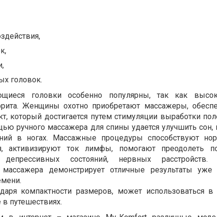
здействия,
к,
,
ых головок.
щиеся головки особенно популярны, так как высок
фрита. Женщины охотно приобретают массажеры, обесп
, который достигается путем стимуляции выработки пол
щью ручного массажера для спины удается улучшить сон, 
ний в ногах. Массажные процедуры способствуют нор
ия, активизируют ток лимфы, помогают преодолеть по
, депрессивных состояний, нервных расстройств. 
о массажера демонстрирует отличные результаты уже 
емени.
одаря компактности размеров, может использоваться в
е в путешествиях.