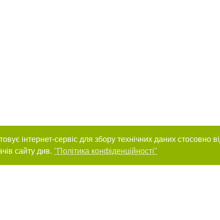
товує інтернет-сервіс для збору технічних даних стосовно в
ачів сайту див.
"Політика конфіденційності"
нас :
и
Автори проєкту