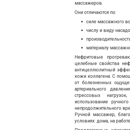
массажеров.
Они отличаются по:
силе массажного во
числу и виду насадо
производительности
материалу массажн
Нефритовые прогреваю
целебные свойства не
антицеллюлитный эффект
кожи коллагена. С помо
от болезненных ощуще
артериального давлен
стрессовых нагрузок
использование ручног
непродолжительного вр
Ручной массажер, благ
условиях: дома, на работ