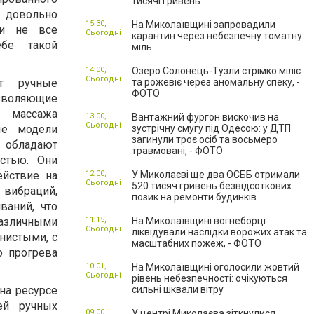
тисячі гривень
довольно
15:30,
На Миколаївщині запровадили
 и не все
Сьогодні
карантин через небезпечну томатну
ебе такой
міль
14:00,
Озеро Солонець-Тузли стрімко міліє
Сьогодні
т ручные
та рожевіє через аномальну спеку, -
ФОТО
оляющие
 массажа
13:00,
Вантажний фургон вискочив на
Сьогодні
ые модели
зустрічну смугу під Одесою: у ДТП
загинули троє осіб та восьмеро
обладают
травмовані, - ФОТО
стью. Они
ействие на
12:00,
У Миколаєві ще два ОСББ отримали
Сьогодні
520 тисяч гривень безвідсоткових
браций,
позик на ремонти будинків
ваний, что
зличными
11:15,
На Миколаївщині вогнеборці
Сьогодні
ліквідували наслідки ворожих атак та
нистыми, с
масштабних пожеж, - ФОТО
о прогрева
10:01,
На Миколаївщині оголосили жовтий
Сьогодні
рівень небезпечності: очікуються
на ресурсе
сильні шквали вітру
ей ручных
09:00,
У центрі Миколаєва зіткнулися