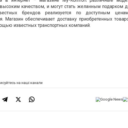
м в интернет – магазине My-Komfort различные моде
высоким качеством, и могут стать желанным подарком д
вестных брендов реализуется по доступным цена
ия. Магазин обеспечивает доставку приобретенных товар
мощью известных транспортных компаний.
писуйтесь на наші канали