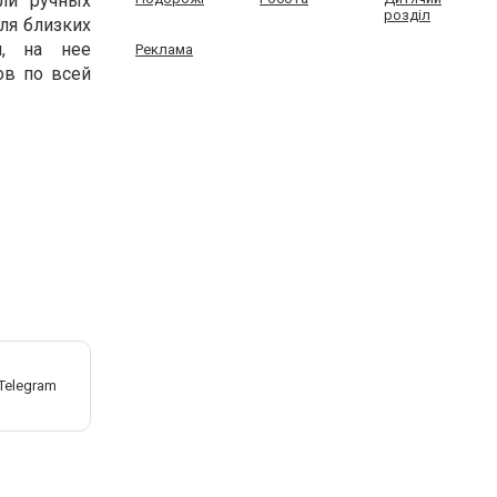
ли ручных
розділ
ля близких
м, на нее
Реклама
ов по всей