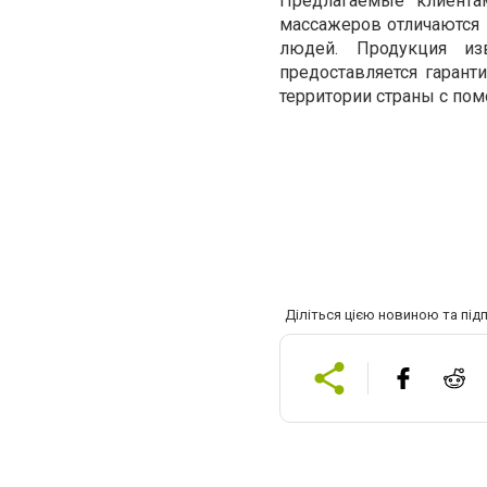
Предлагаемые клиента
массажеров отличаются 
людей. Продукция из
предоставляется гарант
территории страны с по
Діліться цією новиною та під