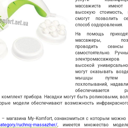
массажиста имеют 
высокую стоимость,
смогут позволить с
способ оздоровления.
На помощь приходя
массажеры, позв
проводить сеансы
самостоятельно. Ручн
электромассажеров 
высокой универсально
могут оказывать возд
мышцы путем ви
похлопываний, надавли
обеспечивается ра
 комплект прибора. Насадки могут быть роликовыми, вол
орые модели обеспечивают возможность инфракрасног
т – магазина My-Komfort, ознакомиться с которым можно 
/category/ruchnoj-massazher/
, имеется множество модел