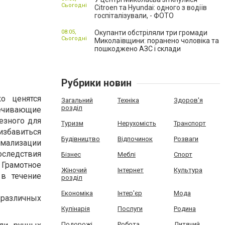
Сьогодні
Citroen та Hyundai: одного з водіїв
госпіталізували, - ФОТО
08:05,
Окупанти обстріляли три громади
Сьогодні
Миколаївщини: поранено чоловіка та
пошкоджено АЗС і склади
Рубрики новин
о ценятся
Загальний
Техніка
Здоров'я
розділ
ечивающие
езного для
Туризм
Нерухомість
Транспорт
избавиться
Будівництво
Відпочинок
Розваги
мализации
следствия
Бізнес
Меблі
Спорт
Грамотное
Жіночий
Інтернет
Культура
в течение
розділ
Економіка
Інтер'єр
Мода
 различных
Кулінарія
Послуги
Родина
Подорожі
Робота
Дитячий