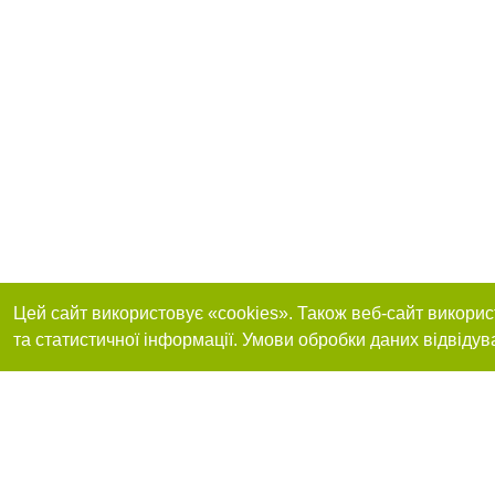
Цей сайт використовує «cookies». Також веб-сайт викорис
та статистичної інформації. Умови обробки даних відвідув
Приєднуйтесь до 
Реклама на сайті
Франшиза "CitySites"
+38 (095) 515-50-87
Про нас
Контакт