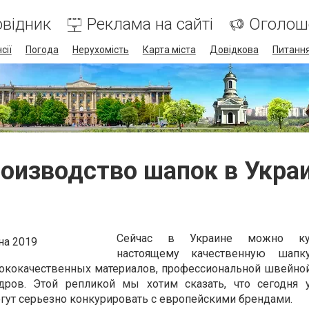
відник
Реклама на сайті
Оголош
сії
Погода
Нерухомість
Карта міста
Довідкова
Питання
оизводство шапок в Укра
Сейчас в Украине можно ку
настоящему качественную шапку
ококачественных материалов, профессиональной швейной
ров. Этой репликой мы хотим сказать, что сегодня 
гут серьезно конкурировать с европейскими брендами.