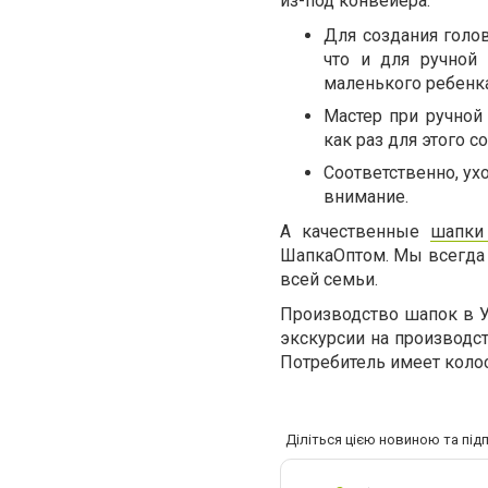
из-под конвейера:
Для создания голо
что и для ручной
маленького ребенка
Мастер при ручной
как раз для этого с
Соответственно, ух
внимание.
А качественные
шапки
ШапкаОптом. Мы всегда 
всей семьи.
Производство шапок в У
экскурсии на производст
Потребитель имеет коло
Діліться цією новиною та під