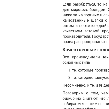
Если разобраться, то 
для мировых брендов. О
ниже за импортные шапк
качественные шапки с 
оптом
, а также каждый 
качеством готовой про
производителя. Государ
права распространяться
Качественные голо
Все производители те
основных типа:
те, которые произ
те, которые выпуск
Несомненно, и те, и те д
Поговорим о том, чем
ошибочно считают, что
собираемся с этим спор