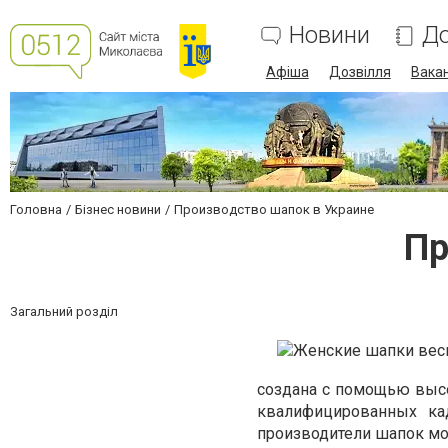
Новини
До
Афіша
Дозвілля
Вакан
Головна
Бізнес новини
Производство шапок в Украине
Пр
Загальний розділ
создана с помощью выс
квалифицированных кад
производители шапок мо