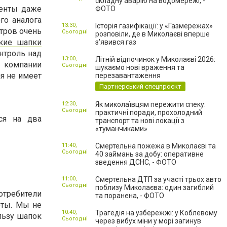
складну аварію на водомережі, -
ренты даже
ФОТО
го аналога
13:30,
Історія газифікації: у «Газмережах»
тров очень
Сьогодні
розповіли, де в Миколаєві вперше
кие шапки
з'явився газ
нтроль над
13:00,
Літній відпочинок у Миколаєві 2026:
м компании
Сьогодні
шукаємо нові враження та
я не имеет
перезавантаження
Партнерський спецпроєкт
12:30,
Як миколаївцям пережити спеку:
Сьогодні
практичні поради, прохолодний
ся на два
транспорт та нові локації з
«туманчиками»
11:40,
Смертельна пожежа в Миколаєві та
Сьогодні
40 займань за добу: оперативне
зведення ДСНС, - ФОТО
11:00,
Смертельна ДТП за участі трьох авто
Сьогодні
поблизу Миколаєва: один загиблий
требители
та поранена, - ФОТО
оты. Мы не
10:40,
Трагедія на узбережжі: у Коблевому
льзу шапок
Сьогодні
через вибух міни у морі загинув