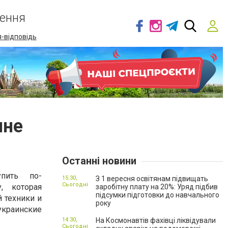
ення
-відповідь
ине
Останні новини
пить по-
15:30,
З 1 вересня освітянам підвищать
Сьогодні
, которая
заробітну плату на 20%: Уряд підбив
підсумки підготовки до навчального
 техники и
року
украинские
14:30,
На Космонавтів фахівці ліквідували
Сьогодні