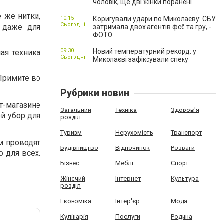
чоловік, ще дві жінки поранені
 же нитки,
10:15,
Коригували удари по Миколаєву: СБУ
Сьогодні
х даже для
затримала двох агентів фсб та гру, -
ФОТО
09:30,
Новий температурний рекорд: у
ая техника
Сьогодні
Миколаєві зафіксували спеку
Примите во
Рубрики новин
-магазине
Загальний
Техніка
Здоров'я
й убор для
розділ
Туризм
Нерухомість
Транспорт
м проводят
Будівництво
Відпочинок
Розваги
о для всех.
Бізнес
Меблі
Спорт
Жіночий
Інтернет
Культура
розділ
Економіка
Інтер'єр
Мода
Кулінарія
Послуги
Родина