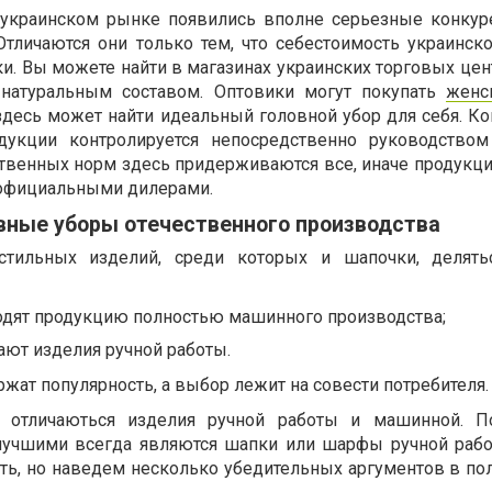
на украинском рынке появились вполне серьезные конку
тличаются они только тем, что себестоимость украинско
и. Вы можете найти в магазинах украинских торговых цен
натуральным составом. Оптовики могут покупать
женс
здесь может найти идеальный головной убор для себя. Ко
дукции контролируется непосредственно руководство
ственных норм здесь придерживаются все, иначе продукци
 официальными дилерами.
вные уборы отечественного производства
кстильных изделий, среди которых и шапочки, делять
водят продукцию полностью машинного производства;
ают изделия ручной работы.
ержат популярность, а выбор лежит на совести потребителя.
 отличаються изделия ручной работы и машинной. По
 лучшими всегда являются шапки или шарфы ручной раб
ить, но наведем несколько убедительных аргументов в по