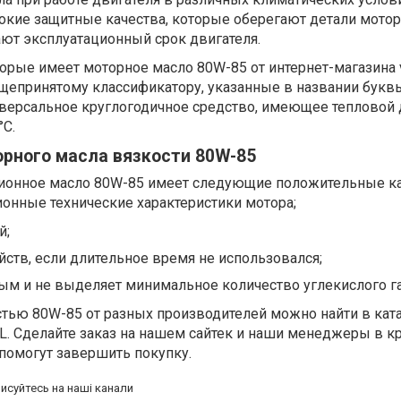
окие защитные качества, которые оберегают детали мотор
ают эксплуатационный срок двигателя.
оторые имеет моторное масло 80W-85 от интернет-магазина 
о общепринятому классификатору, указанные в названии бук
ниверсальное круглогодичное средство, имеющее тепловой
°С.
рного масла вязкости 80W-85
ионное масло 80W-85 имеет следующие положительные ка
онные технические характеристики мотора;
й;
ойств, если длительное время не использовался;
ым и не выделяет минимальное количество углекислого га
стью 80W-85 от разных производителей можно найти в кат
iL. Сделайте заказ на нашем сайтек и наши менеджеры в 
 помогут завершить покупку.
писуйтесь на наші канали