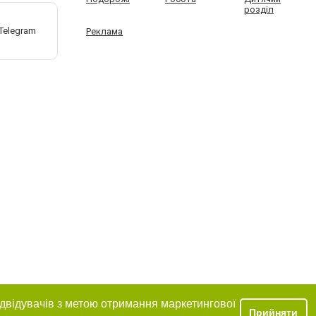
розділ
Реклама
ідвідувачів з метою отримання маркетингової
Прийняти