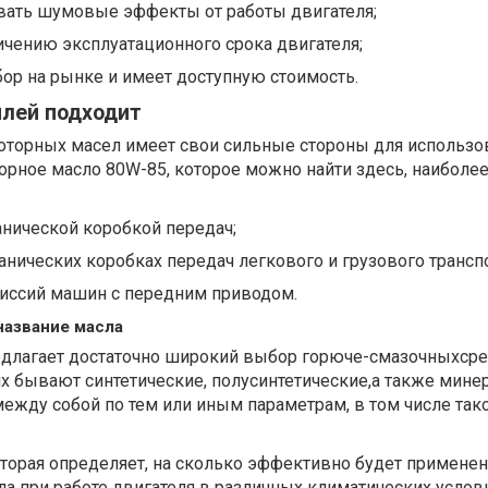
вать шумовые эффекты от работы двигателя;
чению эксплуатационного срока двигателя;
ор на рынке и имеет доступную стоимость.
илей подходит
торных масел имеет свои сильные стороны для использо
орное масло 80W-85, которое можно найти здесь, наиболе
нической коробкой передач;
анических коробках передач легкового и грузового транспо
иссий машин с передним приводом.
название масла
длагает достаточно широкий выбор горюче-смазочныхсре
их бывают синтетические, полусинтетические,а также мин
между собой по тем или иным параметрам, в том числе тако
которая определяет, на сколько эффективно будет применен
ла при работе двигателя в различных климатических услов