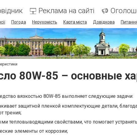
відник
Реклама на сайті
Оголош
сії
Погода
Нерухомість
Карта міста
Довідкова
Питання
теристики
сло 80W-85 – основные ха
едство вязкостью 80W-85 выполняет следующие задачи:
акивает защитной пленкой комплектующие детали, благод
т трения;
ми тепловыводящими свойствами, что помогает устранять
еские элементы от коррозии;