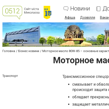
Новини
До
Афіша
Дозвілля
Вакан
Головна
Бізнес новини
Моторное масло 80W-85 – основные харак
Моторное ма
Транспорт
Трансмиссионное спецср
смазывает и обвол
происходит защита о
обладает прекрасны
защищает металлич