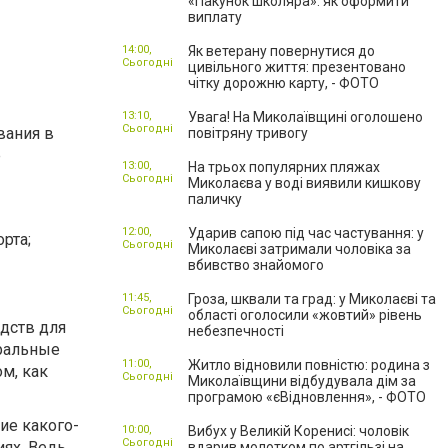
«Пакунок школяра»: як оформити
виплату
14:00,
Як ветерану повернутися до
Сьогодні
цивільного життя: презентовано
чітку дорожню карту, - ФОТО
13:10,
Увага! На Миколаївщині оголошено
Сьогодні
вания в
повітряну тривогу
е
13:00,
На трьох популярних пляжах
Сьогодні
Миколаєва у воді виявили кишкову
паличку
12:00,
Ударив сапою під час частування: у
рта;
Сьогодні
Миколаєві затримали чоловіка за
вбивство знайомого
11:45,
Гроза, шквали та град: у Миколаєві та
Сьогодні
області оголосили «жовтий» рівень
дств для
небезпечності
еральные
11:00,
Житло відновили повністю: родина з
м, как
Сьогодні
Миколаївщини відбудувала дім за
програмою «єВідновлення», - ФОТО
ие какого-
10:00,
Вибух у Великій Коренисі: чоловік
Сьогодні
иях. Ведь
вдарив молотком по артгільзі на