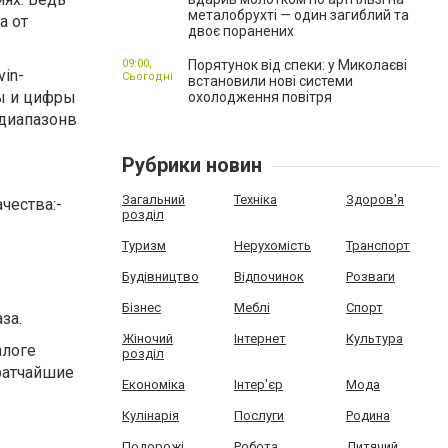
металобрухті — один загиблий та
а от
двоє поранених
09:00,
Порятунок від спеки: у Миколаєві
vin-
Сьогодні
встановили нові системи
вы и цифры
охолодження повітря
 диапазонв
Рубрики новин
Загальний
Техніка
Здоров'я
чества:-
розділ
Туризм
Нерухомість
Транспорт
Будівництво
Відпочинок
Розваги
Бізнес
Меблі
Спорт
за.
Жіночий
Інтернет
Культура
алоге
розділ
кратчайшие
Економіка
Інтер'єр
Мода
Кулінарія
Послуги
Родина
Подорожі
Робота
Дитячий