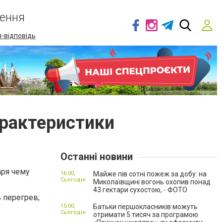
ення
-відповідь
рактеристики
Останні новини
аря чему
16:00,
Майже пів сотні пожеж за добу: на
Сьогодні
Миколаївщині вогонь охопив понад
43 гектари сухостою, - ФОТО
 перегрев;
15:00,
Батьки першокласників можуть
Сьогодні
отримати 5 тисяч за програмою