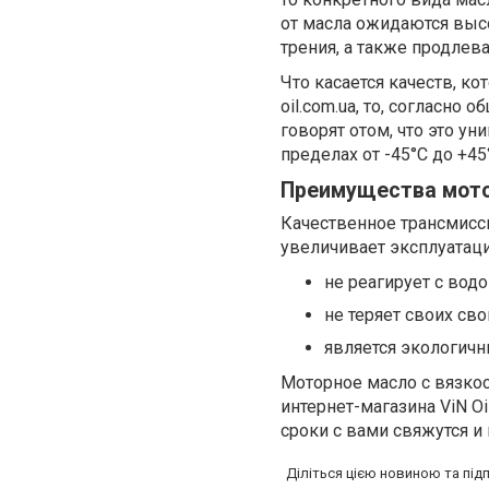
от масла ожидаются выс
трения, а также продлев
Что касается качеств, к
oil.com.ua, то, согласн
говорят отом, что это у
пределах от -45°С до +45
Преимущества мото
Качественное трансмисс
увеличивает эксплуатаци
не реагирует с водо
не теряет своих св
является экологичн
Моторное масло с вязко
интернет-магазина ViN O
сроки с вами свяжутся и
Діліться цією новиною та під