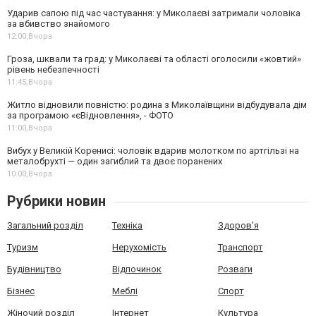
Ударив сапою під час частування: у Миколаєві затримали чоловіка
за вбивство знайомого
12:00,
Вчора
Гроза, шквали та град: у Миколаєві та області оголосили «жовтий»
рівень небезпечності
11:45,
Вчора
Житло відновили повністю: родина з Миколаївщини відбудувала дім
за програмою «єВідновлення», - ФОТО
11:00,
Вчора
Вибух у Великій Коренисі: чоловік вдарив молотком по артгільзі на
металобрухті — один загиблий та двоє поранених
10:00,
Вчора
Рубрики новин
Загальний розділ
Техніка
Здоров'я
Туризм
Нерухомість
Транспорт
Будівництво
Відпочинок
Розваги
Бізнес
Меблі
Спорт
Жіночий розділ
Інтернет
Культура