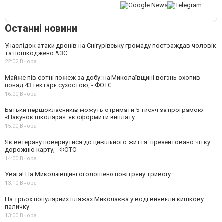
Останні новини
Унаслідок атаки дронів на Снігурівську громаду постраждав чоловік
та пошкоджено АЗС
22:02,
Вчора
Майже пів сотні пожеж за добу: на Миколаївщині вогонь охопив
понад 43 гектари сухостою, - ФОТО
16:00,
Вчора
Батьки першокласників можуть отримати 5 тисяч за програмою
«Пакунок школяра»: як оформити виплату
15:00,
Вчора
Як ветерану повернутися до цивільного життя: презентовано чітку
дорожню карту, - ФОТО
14:00,
Вчора
Увага! На Миколаївщині оголошено повітряну тривогу
13:10,
Вчора
На трьох популярних пляжах Миколаєва у воді виявили кишкову
паличку
13:00,
Вчора