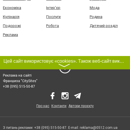
Економіка
Інтер'єр
Мода
Кулінарія
Послуги
Родина
Подорожі
Робота
Дитячий розділ
Реклама
Цей сайт використовує «cookies». Також веб-сайт використовує інтернет-сервіс для збору технічних даних стосовно відвідувачів з метою отримання маркетингової та статистичної інформації. Умови обробки даних відвідувачів сайту див.
〉
Реклама на сайті
Франшиза "CitySites"
+38 (095) 515-50-87
Про нас
Контакти
Автори проєкту
З питань реклами: +38 (095) 515-50-87. E-mail:
reklama@0512.com.ua