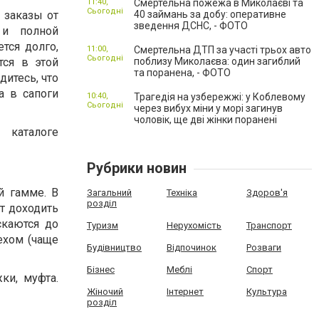
11:40,
Смертельна пожежа в Миколаєві та
Сьогодні
 заказы от
40 займань за добу: оперативне
зведення ДСНС, - ФОТО
 и полной
тся долго,
11:00,
Смертельна ДТП за участі трьох авто
Сьогодні
ся в этой
поблизу Миколаєва: один загиблий
та поранена, - ФОТО
дитесь, что
а в сапоги
10:40,
Трагедія на узбережжі: у Коблевому
Сьогодні
через вибух міни у морі загинув
чоловік, ще дві жінки поранені
аталоге
Рубрики новин
й гамме. В
Загальний
Техніка
Здоров'я
розділ
т доходить
каются до
Туризм
Нерухомість
Транспорт
ехом (чаще
Будівництво
Відпочинок
Розваги
Бізнес
Меблі
Спорт
ки, муфта.
Жіночий
Інтернет
Культура
розділ