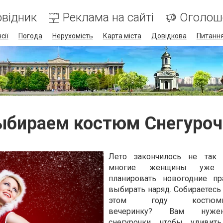
відник
Реклама на сайті
Оголош
сії
Погода
Нерухомість
Карта міста
Довідкова
Питання
ыбираем костюм Снегуроч
Лето закончилось не так 
многие женщины уже 
планировать новогодние пр
выбирать наряд. Собираетесь 
этом году костюмир
вечеринку? Вам ну
снегурочки
, чтобы удивить