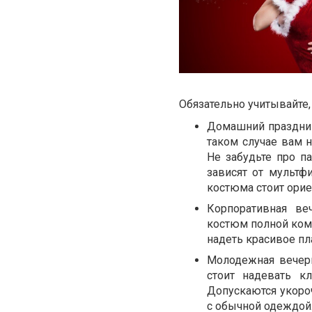
Обязательно учитывайте,
Домашний праздник
таком случае вам 
Не забудьте про п
зависят от мультф
костюма стоит орие
Корпоративная ве
костюм полной ком
надеть красивое пл
Молодежная вечери
стоит надевать к
Допускаются укоро
с обычной одеждой