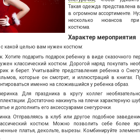
Такая одежда представлена в
в огромном ассортименте. Ну
несколько нюансов пр
костюма.
Характер мероприятия
 с какой целью вам нужен костюм:
. Хотите подарить подарок ребенку в виде сказочного пе
нужен классический костюм. Дорогой наряд покупать необ
арик и берет. Учитывайте представления ребенка о Снегу
ильмов, которые он смотрит, и иллюстраций в книгах. 
нтироваться именно на сложившийся у ребенка образ.
черинка. Для праздника в кругу коллег необязательн
плектации. Достаточно накинуть на плечи характерную шу
атье и дополнить его аксессуарами снегурочки.
нка. Отправляясь в клуб или другое подобное заведение
лассический костюм. Можно позволить себе более яр
ченные платья, декольте, вырезы. Комбинируйте элемен
.