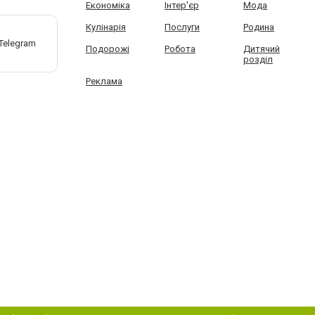
Економіка
Інтер'єр
Мода
Кулінарія
Послуги
Родина
Подорожі
Робота
Дитячий
розділ
Реклама