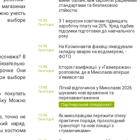
війни: баланс між євроінтеграційними
стандартами та безпековою
 магазинах
стійкістю
жно учесть
и выборе
15:30,
З 1 вересня освітянам підвищать
Сьогодні
заробітну плату на 20%: Уряд підбив
підсумки підготовки до навчального
року
14:30,
На Космонавтів фахівці ліквідували
Сьогодні
складну аварію на водомережі, -
рсонажа? В
ФОТО
язательно.
13:30,
Історія газифікації: у «Газмережах»
рочке. Они
Сьогодні
розповіли, де в Миколаєві вперше
При выборе
з'явився газ
13:00,
Літній відпочинок у Миколаєві 2026:
Сьогодні
шукаємо нові враження та
о покупать
перезавантаження
бку. Можно
Партнерський спецпроєкт
12:30,
Як миколаївцям пережити спеку:
, точно не
Сьогодні
практичні поради, прохолодний
кий наряд.
транспорт та нові локації з
ты костюма
«туманчиками»