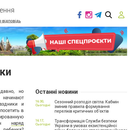
ення
-відповідь
ки
Останні новини
давно, но
начинают
16:30,
Сезонний розподіл світла: Кабмін
аздники и
Сьогодні
змінив правила формування
посетить в
переліків критичних об'єктів
ованную
16:17,
Трансформація Служби безпеки
жен
наряд
Сьогодні
України в умовах екзистенційної
 ребенка?