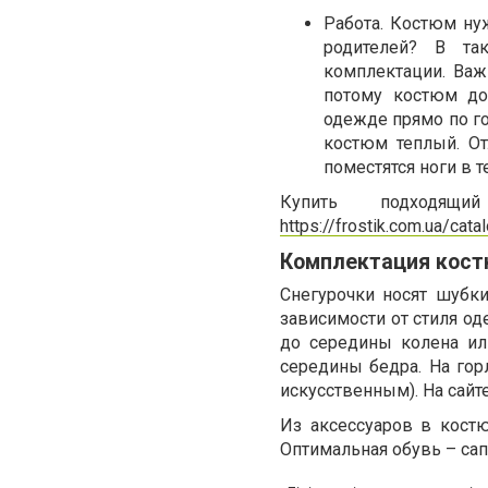
Работа. Костюм ну
родителей? В та
комплектации. Важ
потому костюм до
одежде прямо по го
костюм теплый. От
поместятся ноги в т
Купить подходя
https://frostik.com.ua/cat
Комплектация кос
Снегурочки носят шубк
зависимости от стиля о
до середины колена и
середины бедра. На гор
искусственным). На сайт
Из аксессуаров в кост
Оптимальная обувь – сап