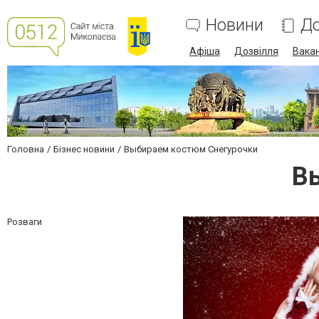
Новини
До
Афіша
Дозвілля
Вакан
Головна
Бізнес новини
Выбираем костюм Снегурочки
В
Розваги