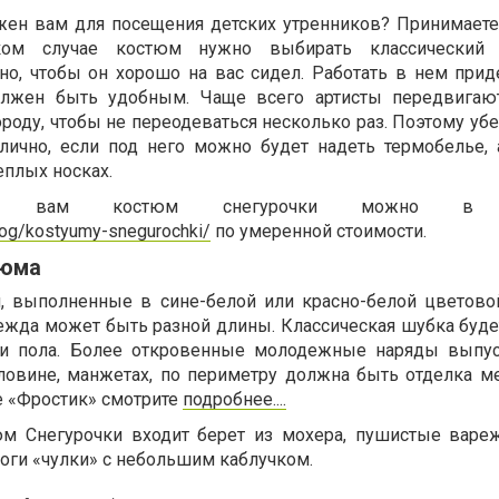
жен вам для посещения детских утренников? Принимаете
ком случае костюм нужно выбирать классический
но, чтобы он хорошо на вас сидел. Работать в нем приде
лжен быть удобным. Чаще всего артисты передвигают
роду, чтобы не переодеваться несколько раз. Поэтому убе
лично, если под него можно будет надеть термобелье, 
еплых носках.
щий вам костюм снегурочки можно в к
alog/kostyumy-snegurochki/
по умеренной стоимости.
тюма
и, выполненные в сине-белой или красно-белой цветово
дежда может быть разной длины. Классическая шубка буде
ли пола. Более откровенные молодежные наряды выпус
ловине, манжетах, по периметру должна быть отделка м
е «Фростик» смотрите
подробнее....
юм Снегурочки входит берет из мохера, пушистые вареж
оги «чулки» с небольшим каблучком.