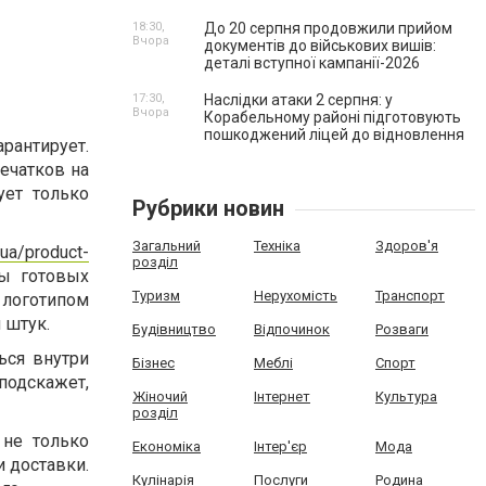
18:30,
До 20 серпня продовжили прийом
Вчора
документів до військових вишів:
деталі вступної кампанії-2026
17:30,
Наслідки атаки 2 серпня: у
Вчора
Корабельному районі підготовують
пошкоджений ліцей до відновлення
рантирует.
печатков на
ует только
Рубрики новин
Загальний
Техніка
Здоров'я
ua/product-
розділ
ы готовых
Туризм
Нерухомість
Транспорт
с логотипом
 штук.
Будівництво
Відпочинок
Розваги
ься внутри
Бізнес
Меблі
Спорт
подскажет,
Жіночий
Інтернет
Культура
розділ
не только
Економіка
Інтер'єр
Мода
и доставки.
Кулінарія
Послуги
Родина