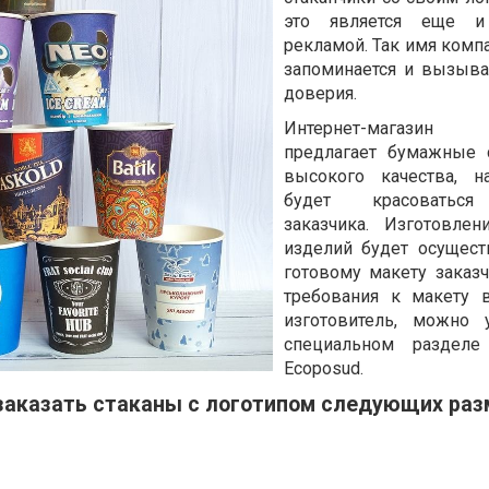
это является еще и
рекламой. Так имя комп
запоминается и вызыв
доверия.
Интернет-магазин 
предлагает бумажные 
высокого качества, н
будет красоваться
заказчика. Изготовле
изделий будет осущест
готовому макету заказч
требования к макету 
изготовитель, можно 
специальном разделе
Ecoposud.
заказать стаканы с логотипом следующих раз