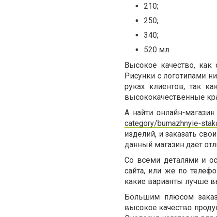
210;
250;
340;
520 мл.
Высокое качество, как 
Рисунки с логотипами ни
руках клиентов, так ка
высококачественные кра
А найти онлайн-магазин
category/bumazhnyie-staka
изделий, и заказать свои
данный магазин дает отл
Со всеми деталями и о
сайта, или же по телеф
какие варианты лучше в
Большим плюсом заказ
высокое качество продук