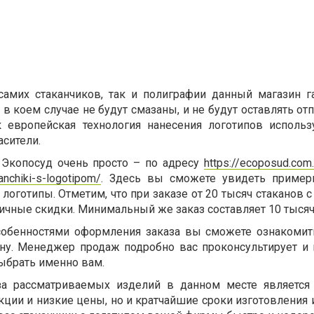
самих стаканчиков, так и полиграфии данный магазин га
 в коем случае не будут смазаны, и не будут оставлять от
к европейская технология нанесения логотипов использ
сители.
 Экопосуд очень просто – по адресу
https://ecoposud.com.
nchiki-s-logotipom/
. Здесь вы сможете увидеть пример
 логотипы. Отметим, что при заказе от 20 тысяч стаканов 
ичные скидки. Минимальный же заказ составляет 10 тысяч
собенностями оформления заказа вы сможете ознакомит
ону. Менеджер продаж подробно вас проконсультирует и 
ыбрать именно вам.
а рассматриваемых изделий в данном месте является 
ции и низкие цены, но и кратчайшие сроки изготовления 