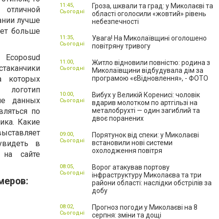
11:45,
Гроза, шквали та град: у Миколаєві та
 отличной
Сьогодні
області оголосили «жовтий» рівень
ании лучше
небезпечності
ает больше
11:35,
Увага! На Миколаївщині оголошено
Сьогодні
повітряну тривогу
Ecoposud
11:00,
Житло відновили повністю: родина з
стаканчики
Сьогодні
Миколаївщини відбудувала дім за
а которых
програмою «єВідновлення», - ФОТО
 логотип
10:00,
Вибух у Великій Коренисі: чоловік
ние данных
Сьогодні
вдарив молотком по артгільзі на
вляться по
металобрухті — один загиблий та
двоє поранених
ика. Какие
выставляет
09:00,
Порятунок від спеки: у Миколаєві
Сьогодні
увидеть в
встановили нові системи
охолодження повітря
 на сайте
08:05,
Ворог атакував портову
Сьогодні
інфраструктуру Миколаєва та три
меров:
райони області: наслідки обстрілів за
добу
08:02,
Прогноз погоди у Миколаєві на 8
Сьогодні
серпня: зміни та дощі