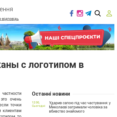
ення
-відповідь
аны с логотипом в
Останні новини
 частности
 это очень
12:00,
Ударив сапою під час частування: у
если точки
Сьогодні
Миколаєві затримали чоловіка за
м клиентам
вбивство знайомого
готипом, то