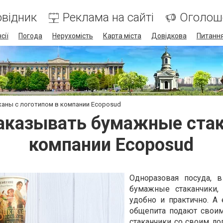
відник
Реклама на сайті
Оголош
сії
Погода
Нерухомість
Карта міста
Довідкова
Питання
аны с логотипом в компании Ecoposud
аказывать бумажные стак
компании Ecoposud
Одноразовая посуда, в
бумажные стаканчики,
удобно и практично. А 
общепита подают свои
стаканчики со своим ло