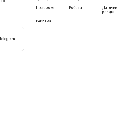
го.
Подорожі
Робота
Дитячий
розділ
Реклама