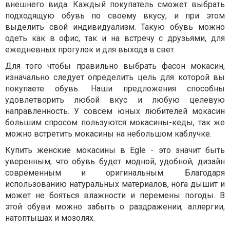
внешнего вида. Каждый покупатель сможет выбрать
подходящую обувь по своему вкусу, и при этом
выделить свой индивидуализм. Такую обувь можно
одеть как в офис, так и на встречу с друзьями, для
ежедневных прогулок и для выхода в свет.
Для того чтобы правильно выбрать фасон мокасин,
изначально следует определить цель для которой вы
покупаете обувь. Наши предложения способны
удовлетворить любой вкус и любую целевую
направленность. У совсем юных любителей мокасин
большим спросом пользуются мокасины-кеды, так же
можно встретить мокасины на небольшом каблучке.
Купить женские мокасины в Egle - это значит быть
уверенным, что обувь будет модной, удобной, дизайн
современным и оригинальным. Благодаря
использованию натуральных материалов, нога дышит и
может не бояться влажности и перемены погоды. В
этой обуви можно забыть о раздражении, аллергии,
натоптышах и мозолях.