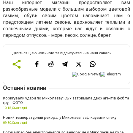
Наш интернет магазин предоставляет вам
разнообразные модели с большим выбором цветовой
гаммы, обувь своим цветом напоминает нам о
предстоящем летнем сезоне, вдохновляет теплыми и
солнечными днями, которые нас ждут и связаны с
периодом отпусков - море, песок, солнце, берег.
Діліться цією новиною та підписуйтесь на наші канали
Останні новини
Коригували удари по Миколаєву: СБУ затримала двох агентів фсб та
гру, - ФОТО
10:15,
Сьогодні
Новий температурний рекорд: у Миколаєві зафіксували спеку
09:30,
Сьогодні
Сотні адрес без електроенергії до вечора: де у Миколаєві не буде