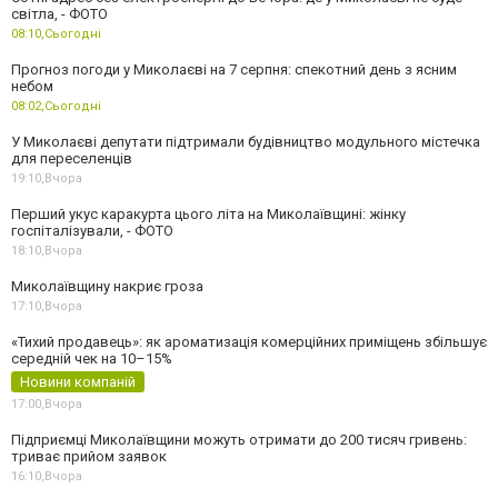
світла, - ФОТО
08:10,
Сьогодні
Прогноз погоди у Миколаєві на 7 серпня: спекотний день з ясним
небом
08:02,
Сьогодні
У Миколаєві депутати підтримали будівництво модульного містечка
для переселенців
19:10,
Вчора
Перший укус каракурта цього літа на Миколаївщині: жінку
госпіталізували, - ФОТО
18:10,
Вчора
Миколаївщину накриє гроза
17:10,
Вчора
«Тихий продавець»: як ароматизація комерційних приміщень збільшує
середній чек на 10–15%
Новини компаній
17:00,
Вчора
Підприємці Миколаївщини можуть отримати до 200 тисяч гривень:
триває прийом заявок
16:10,
Вчора