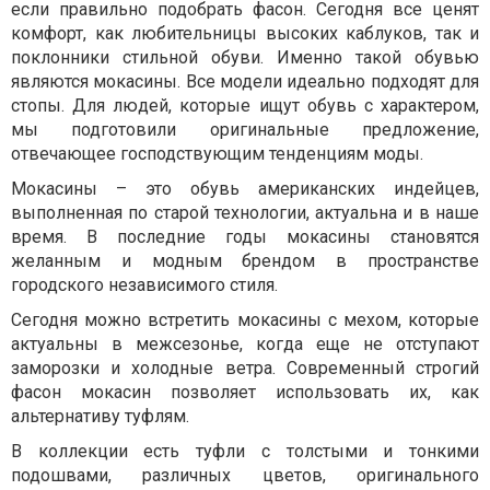
если правильно подобрать фасон. Сегодня все ценят
комфорт, как любительницы высоких каблуков, так и
поклонники стильной обуви. Именно такой обувью
являются мокасины. Все модели идеально подходят для
стопы. Для людей, которые ищут обувь с характером,
мы подготовили оригинальные предложение,
отвечающее господствующим тенденциям моды.
Мокасины – это обувь американских индейцев,
выполненная по старой технологии, актуальна и в наше
время. В последние годы мокасины становятся
желанным и модным брендом в пространстве
городского независимого стиля.
Сегодня можно встретить мокасины с мехом, которые
актуальны в межсезонье, когда еще не отступают
заморозки и холодные ветра. Современный строгий
фасон мокасин позволяет использовать их, как
альтернативу туфлям.
В коллекции есть туфли с толстыми и тонкими
подошвами, различных цветов, оригинального