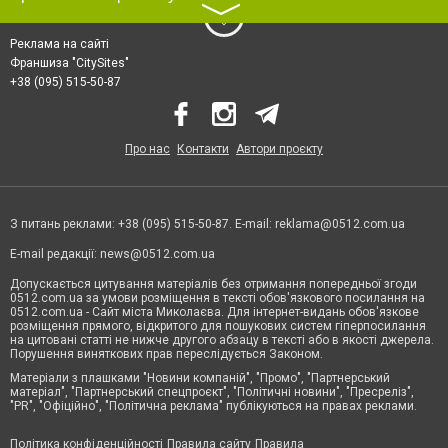
〉
Реклама на сайті
Франшиза "CitySites"
+38 (095) 515-50-87
Про нас
Контакти
Автори проєкту
З питань реклами: +38 (095) 515-50-87. E-mail:
reklama@0512.com.ua
E-mail редакції:
news@0512.com.ua
Допускається цитування матеріалів без отримання попередньої згоди
0512.com.ua за умови розміщення в тексті обов'язкового посилання на
0512.com.ua - Сайт міста Миколаєва. Для інтернет-видань обов'язкове
розміщення прямого, відкритого для пошукових систем гіперпосилання
на цитовані статті не нижче другого абзацу в тексті або в якості джерела.
Порушення виняткових прав переслідується Законом.
Матеріали з плашками "Новини компаній", "Промо", "Партнерський
матеріал", "Партнерський спецпроєкт", "Політичні новини", "Пресреліз",
"PR", "Офіційно", "Політична реклама" публікуються на правах реклами.
Політика конфіденційності
Правила сайту
Правила