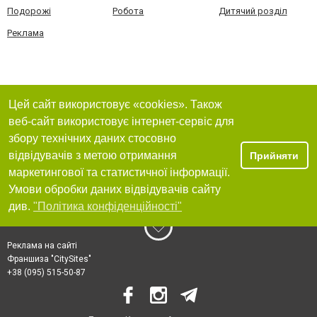
Подорожі
Робота
Дитячий розділ
Реклама
Цей сайт використовує «cookies». Також
веб-сайт використовує інтернет-сервіс для
збору технічних даних стосовно
відвідувачів з метою отримання
Прийняти
маркетингової та статистичної інформації.
Умови обробки даних відвідувачів сайту
див.
"Політика конфіденційності"
Реклама на сайті
Франшиза "CitySites"
+38 (095) 515-50-87