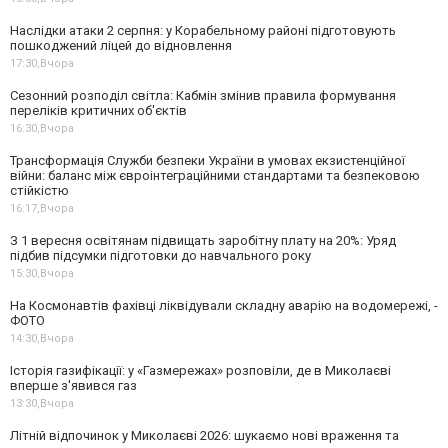
Наслідки атаки 2 серпня: у Корабельному районі підготовують
пошкоджений ліцей до відновлення
17:30,
Вчора
Сезонний розподіл світла: Кабмін змінив правила формування
переліків критичних об'єктів
16:30,
Вчора
Трансформація Служби безпеки України в умовах екзистенційної
війни: баланс між євроінтеграційними стандартами та безпековою
стійкістю
16:17,
Вчора
З 1 вересня освітянам підвищать заробітну плату на 20%: Уряд
підбив підсумки підготовки до навчального року
15:30,
Вчора
На Космонавтів фахівці ліквідували складну аварію на водомережі, -
ФОТО
14:30,
Вчора
Історія газифікації: у «Газмережах» розповіли, де в Миколаєві
вперше з'явився газ
13:30,
Вчора
Літній відпочинок у Миколаєві 2026: шукаємо нові враження та