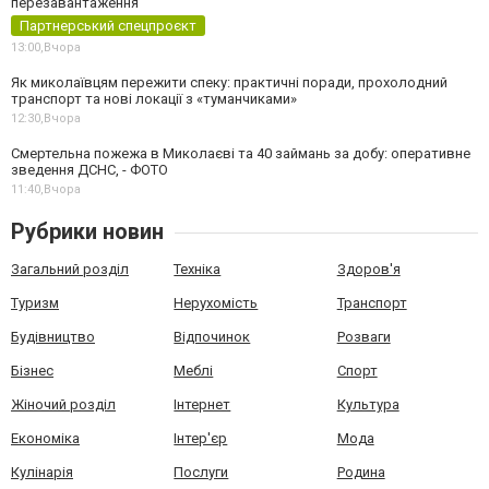
перезавантаження
Партнерський спецпроєкт
13:00,
Вчора
Як миколаївцям пережити спеку: практичні поради, прохолодний
транспорт та нові локації з «туманчиками»
12:30,
Вчора
Смертельна пожежа в Миколаєві та 40 займань за добу: оперативне
зведення ДСНС, - ФОТО
11:40,
Вчора
Рубрики новин
Загальний розділ
Техніка
Здоров'я
Туризм
Нерухомість
Транспорт
Будівництво
Відпочинок
Розваги
Бізнес
Меблі
Спорт
Жіночий розділ
Інтернет
Культура
Економіка
Інтер'єр
Мода
Кулінарія
Послуги
Родина