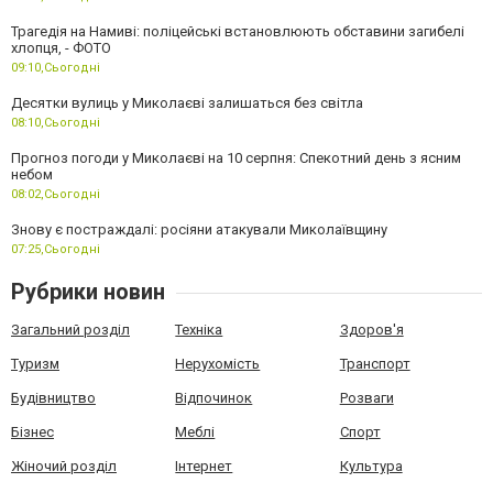
Трагедія на Намиві: поліцейські встановлюють обставини загибелі
хлопця, - ФОТО
09:10,
Сьогодні
Десятки вулиць у Миколаєві залишаться без світла
08:10,
Сьогодні
Прогноз погоди у Миколаєві на 10 серпня: Спекотний день з ясним
небом
08:02,
Сьогодні
Знову є постраждалі: росіяни атакували Миколаївщину
07:25,
Сьогодні
Рубрики новин
Загальний розділ
Техніка
Здоров'я
Туризм
Нерухомість
Транспорт
Будівництво
Відпочинок
Розваги
Бізнес
Меблі
Спорт
Жіночий розділ
Інтернет
Культура