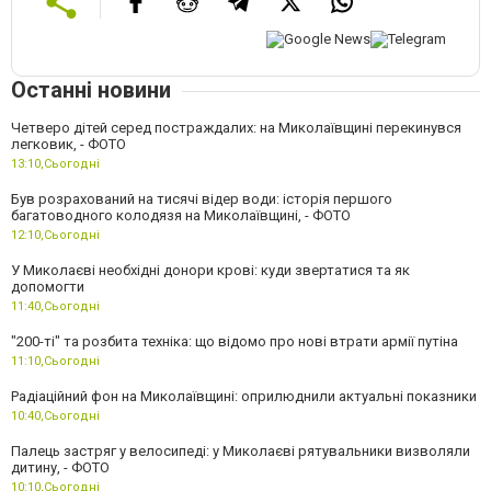
Останні новини
Четверо дітей серед постраждалих: на Миколаївщині перекинувся
легковик, - ФОТО
13:10,
Сьогодні
Був розрахований на тисячі відер води: історія першого
багатоводного колодязя на Миколаївщині, - ФОТО
12:10,
Сьогодні
У Миколаєві необхідні донори крові: куди звертатися та як
допомогти
11:40,
Сьогодні
"200-ті" та розбита техніка: що відомо про нові втрати армії путіна
11:10,
Сьогодні
Радіаційний фон на Миколаївщині: оприлюднили актуальні показники
10:40,
Сьогодні
Палець застряг у велосипеді: у Миколаєві рятувальники визволяли
дитину, - ФОТО
10:10,
Сьогодні