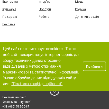
Економіка
Інтер'єр
Мода
Кулінарія
Послуги
Родина
Подорожі
Робота
Дитячий розділ
Реклама
Цей сайт використовує «cookies». Також
веб-сайт використовує інтернет-сервіс для
збору технічних даних стосовно
відвідувачів з метою отримання
Прийняти
маркетингової та статистичної інформації.
Умови обробки даних відвідувачів сайту
див.
"Політика конфіденційності"
Реклама на сайті
Франшиза "CitySites"
+38 (095) 515-50-87