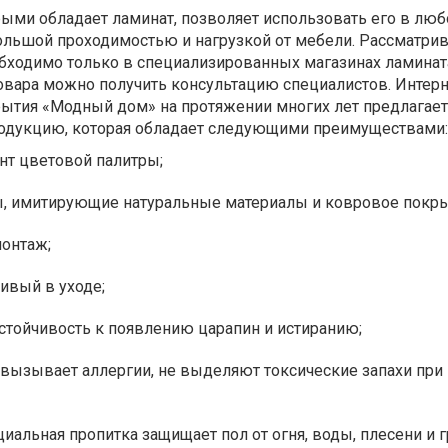
рыми обладает ламинат, позволяет использовать его в лю
льшой проходимостью и нагрузкой от мебели. Рассматрив
бходимо только в специализированных магазинах ламината
овара можно получить консультацию специалистов. Интерн
рытия «Модный дом» на протяжении многих лет предлагает
одукцию, которая обладает следующими преимуществами:
нт цветовой палитры;
ы, имитирующие натуральные материалы и ковровое покры
монтаж;
ивый в уходе;
устойчивость к появлению царапин и истиранию;
 вызывает аллергии, не выделяют токсические запахи при
циальная пропитка защищает пол от огня, воды, плесени и г