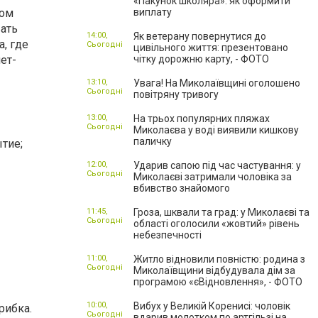
«Пакунок школяра»: як оформити
бом
виплату
ать
14:00,
Як ветерану повернутися до
, где
Сьогодні
цивільного життя: презентовано
ет-
чітку дорожню карту, - ФОТО
13:10,
Увага! На Миколаївщині оголошено
Сьогодні
повітряну тривогу
13:00,
На трьох популярних пляжах
Сьогодні
Миколаєва у воді виявили кишкову
паличку
тие;
12:00,
Ударив сапою під час частування: у
Сьогодні
Миколаєві затримали чоловіка за
вбивство знайомого
11:45,
Гроза, шквали та град: у Миколаєві та
Сьогодні
області оголосили «жовтий» рівень
небезпечності
11:00,
Житло відновили повністю: родина з
Сьогодні
Миколаївщини відбудувала дім за
програмою «єВідновлення», - ФОТО
10:00,
Вибух у Великій Коренисі: чоловік
рибка.
Сьогодні
вдарив молотком по артгільзі на