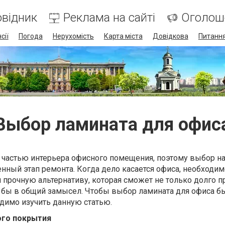
відник
Реклама на сайті
Оголош
сії
Погода
Нерухомість
Карта міста
Довідкова
Питання
Выбор ламината для офис
частью интерьера офисного помещения, поэтому выбор н
енный этап ремонта. Когда дело касается офиса, необходим
прочную альтернативу, которая сможет не только долго п
ь бы в общий замысел. Чтобы выбор ламината для офиса б
димо изучить данную статью.
ого покрытия