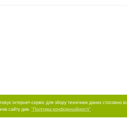
товує інтернет-сервіс для збору технічних даних стосовно в
ачів сайту див.
"Політика конфіденційності"
нас :