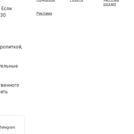
розділ
 Если
Реклама
 30
ропиткой,
ательные
твенного
пить