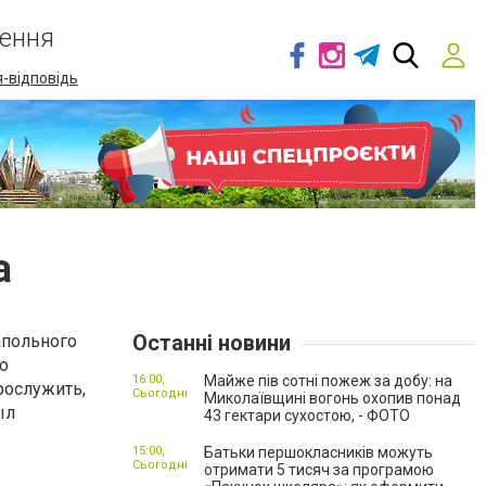
ення
-відповідь
а
Останні новини
апольного
о
16:00,
Майже пів сотні пожеж за добу: на
рослужить,
Сьогодні
Миколаївщині вогонь охопив понад
ыл
43 гектари сухостою, - ФОТО
15:00,
Батьки першокласників можуть
Сьогодні
отримати 5 тисяч за програмою