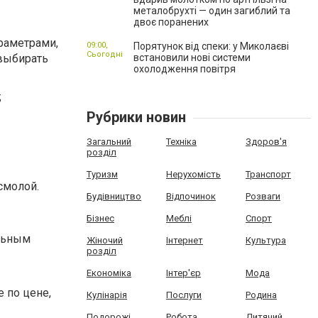
металобрухті — один загиблий та
двоє поранених
араметрами,
09:00,
Порятунок від спеки: у Миколаєві
Сьогодні
 выбирать
встановили нові системи
охолодження повітря
;
Рубрики новин
Загальний
Техніка
Здоров'я
розділ
Туризм
Нерухомість
Транспорт
смолой.
Будівництво
Відпочинок
Розваги
Бізнес
Меблі
Спорт
ольным
Жіночий
Інтернет
Культура
розділ
Економіка
Інтер'єр
Мода
 по цене,
Кулінарія
Послуги
Родина
Подорожі
Робота
Дитячий