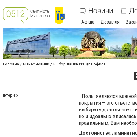
Новини
До
Афіша
Дозвілля
Вакан
Головна
Бізнес новини
Выбор ламината для офиса
Інтер'єр
Полы являются важной 
покрытия – это ответств
выбирать долговечную и 
но и идеально вписалас
правильным, Вам необхо
Достоинства ламинатн