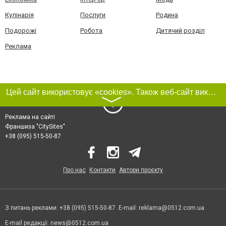
Кулінарія
Послуги
Родина
Подорожі
Робота
Дитячий розділ
Реклама
Цей сайт використовує «cookies». Також веб-сайт використовує інтернет-сервіс для збору технічних даних стосовно відвідувачів з метою отримання маркетингової та статистичної інформації. Умови обробки даних відвідувачів сайту див.
〉
Реклама на сайті
Франшиза "CitySites"
+38 (095) 515-50-87
Про нас
Контакти
Автори проєкту
З питань реклами: +38 (095) 515-50-87. E-mail:
reklama@0512.com.ua
E-mail редакції:
news@0512.com.ua