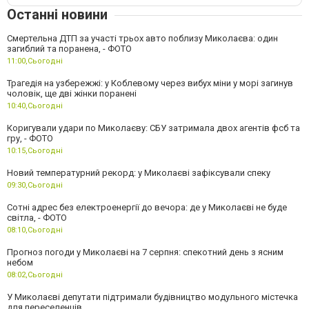
Останні новини
Смертельна ДТП за участі трьох авто поблизу Миколаєва: один
загиблий та поранена, - ФОТО
11:00,
Сьогодні
Трагедія на узбережжі: у Коблевому через вибух міни у морі загинув
чоловік, ще дві жінки поранені
10:40,
Сьогодні
Коригували удари по Миколаєву: СБУ затримала двох агентів фсб та
гру, - ФОТО
10:15,
Сьогодні
Новий температурний рекорд: у Миколаєві зафіксували спеку
09:30,
Сьогодні
Сотні адрес без електроенергії до вечора: де у Миколаєві не буде
світла, - ФОТО
08:10,
Сьогодні
Прогноз погоди у Миколаєві на 7 серпня: спекотний день з ясним
небом
08:02,
Сьогодні
У Миколаєві депутати підтримали будівництво модульного містечка
для переселенців