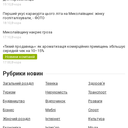
19:10,
Вчора
Перший укус каракурта цього літа на Миколаївщині: жінку
госпіталізували, - ФОТО
18:10,
Вчора
Миколаївщину накриє гроза
17:10,
Вчора
«Тихий продавець»: як ароматизація комерційних приміщень збільшує
середній чек на 10–15%
Новини компаній
17:00,
Вчора
Рубрики новин
Загальний розділ
Техніка
Здоров'я
Туризм
Нерухомість
Транспорт
Будівництво
Відпочинок
Розваги
Бізнес
Меблі
Спорт
Жіночий розділ
Інтернет
Культура
Економіка
Інтер'єр
Мода