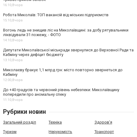
16:10,
Вчора
Робота Миколаїв: ТОП вакансій від міських підприємств
15:10,
Вчора
Вогонь ледь не знищив ліс на Миколаївщині: за добу рятувальники
ліквідували 31 пожежу, - ФОТО
14:10,
Вчора
Депутати Миколаївської міськради звернулися до Верховної Ради та
Кабміну через дефіцит бюджету
13:10,
Вчора
Миколаєву бракує 1,1 млрд грн: місто повторно звернеться до
Кабміну
12:00,
Вчора
До +40 градусів та червоний рівень небезпеки: Миколаївщину
попередили про аномальну спеку
11:10,
Вчора
Рубрики новин
Загальний розділ
Техніка
Здоров'я
Туризм
Нерухомість
Транспорт