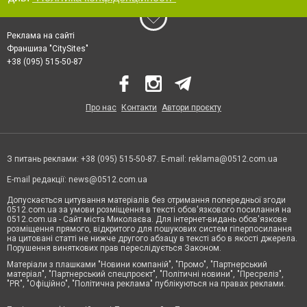
Реклама на сайті
Франшиза "CitySites"
+38 (095) 515-50-87
Про нас
Контакти
Автори проєкту
З питань реклами: +38 (095) 515-50-87. E-mail:
reklama@0512.com.ua
E-mail редакції:
news@0512.com.ua
Допускається цитування матеріалів без отримання попередньої згоди
0512.com.ua за умови розміщення в тексті обов'язкового посилання на
0512.com.ua - Сайт міста Миколаєва. Для інтернет-видань обов'язкове
розміщення прямого, відкритого для пошукових систем гіперпосилання
на цитовані статті не нижче другого абзацу в тексті або в якості джерела.
Порушення виняткових прав переслідується Законом.
Матеріали з плашками "Новини компаній", "Промо", "Партнерський
матеріал", "Партнерський спецпроєкт", "Політичні новини", "Пресреліз",
"PR", "Офіційно", "Політична реклама" публікуються на правах реклами.