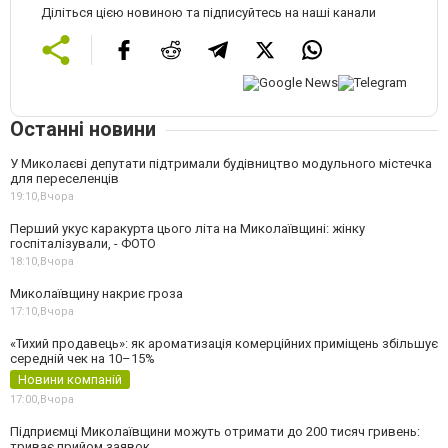
Діліться цією новиною та підписуйтесь на наші канали
Останні новини
У Миколаєві депутати підтримали будівництво модульного містечка
для переселенців
19:10,
Вчора
Перший укус каракурта цього літа на Миколаївщині: жінку
госпіталізували, - ФОТО
18:10,
Вчора
Миколаївщину накриє гроза
17:10,
Вчора
«Тихий продавець»: як ароматизація комерційних приміщень збільшує
середній чек на 10–15%
Новини компаній
17:00,
Вчора
Підприємці Миколаївщини можуть отримати до 200 тисяч гривень:
триває прийом заявок