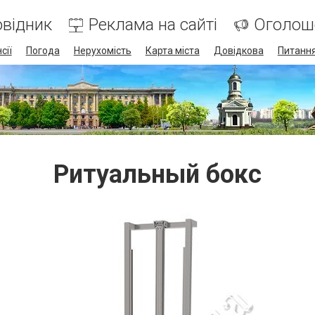
відник
Реклама на сайті
Оголош
сії
Погода
Нерухомість
Карта міста
Довідкова
Питання
Ритуальный бокс