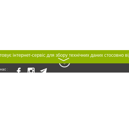
〉
нас :
и
Автори проєкту
ування матеріалів без отримання попередньої згоди 0512.com.ua за умови 
вого посилання на 0512.com.ua - Сайт міста Миколаєва. Для інтернет-видань 
го, відкритого для пошукових систем гіперпосилання на цитовані статті не 
або в якості джерела. Порушення виняткових прав переслідується Законом.
ками "Новини компаній", "Промо", "Партнерський матеріал", "Партнерський спе
", "Пресреліз", "PR", "Офіційно", "Політична реклама" публікуються на правах 