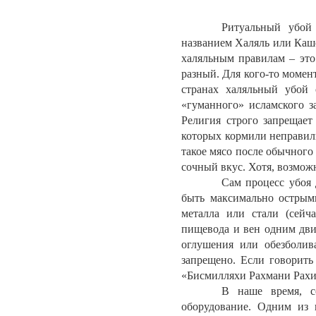
Ритуальный убой
названием Халяль или Каш
халяльным правилам – это
разный. Для кого-то момен
странах халяльный убой 
«гуманного» исламского з
Религия строго запрещает
которых кормили неправил
такое мясо после обычного
сочный вкус. Хотя, возмож
Сам процесс убоя
быть максимально острыми
металла или стали (сейч
пищевода и вен одним дви
оглушения или обезболив
запрещено. Если говорить
«Бисмилляхи Рахмани Рахим
В наше время, с
оборудование. Одним из