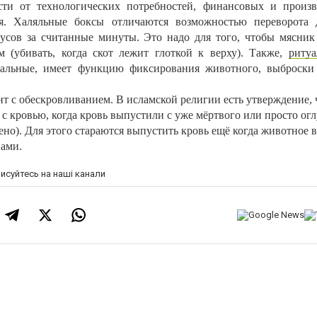
сти от технологических потребностей, финансовых и произ
я. Халяльные боксы отличаются возможностью переворота 
усов за считанные минуты. Это надо для того, чтобы мясник
м (убивать, когда скот лежит глоткой к верху). Также,
риту
уальные, имеет функцию фиксирования животного, выброски
т с обескровливанием. В исламской религии есть утверждение, 
о с кровью, когда кровь выпустили с уже мёртвого или просто о
но). Для этого стараются выпустить кровь ещё когда животное в
вами.
писуйтесь на наші канали