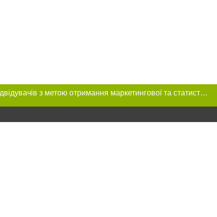
Цей сайт використовує «cookies». Також веб-сайт використовує інтернет-сервіс для збору технічних даних стосовно відвідувачів з метою отримання маркетингової та статистичної інформації. Умови обробки даних відвідувачів сайту див.
розміщення в
обов'язкове
нижче другого
цпроєкт",
реклами.