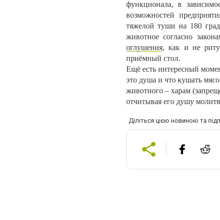
функционала, в зависимо
возможностей предприяти
тяжелой туши на 180 град
животное согласно закона
оглушения
, как и не рит
приёмный стол.
Ещё есть интересный момен
это душа и что кушать мяс
животного – харам (запреще
отчитывая его душу молит
Діліться цією новиною та під