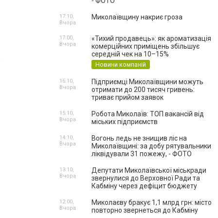
- ФОТО
17:10,
Миколаївщину накриє гроза
Вчора
17:00,
«Тихий продавець»: як ароматизація
Вчора
комерційних приміщень збільшує
середній чек на 10–15%
Новини компаній
16:10,
Підприємці Миколаївщини можуть
Вчора
отримати до 200 тисяч гривень:
триває прийом заявок
15:10,
Робота Миколаїв: ТОП вакансій від
Вчора
міських підприємств
14:10,
Вогонь ледь не знищив ліс на
Вчора
Миколаївщині: за добу рятувальники
ліквідували 31 пожежу, - ФОТО
13:10,
Депутати Миколаївської міськради
Вчора
звернулися до Верховної Ради та
Кабміну через дефіцит бюджету
12:00,
Миколаєву бракує 1,1 млрд грн: місто
Вчора
повторно звернеться до Кабміну