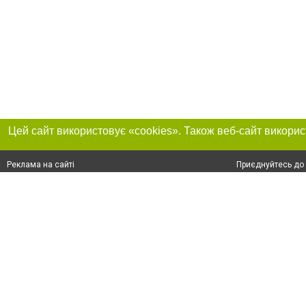
Приєднуйтесь до 
Реклама на сайті
Франшиза "CitySites"
+38 (095) 515-50-87
Про нас
Контакт
З питань реклами: +38 (095) 515-50-87. E-mail:
Допускається цит
reklama@0512.com.ua
тексті обов'язко
розміщення прямо
абзацу в тексті 
E-mail редакції:
news@0512.com.ua
Матеріали з плаш
"Політичні новини