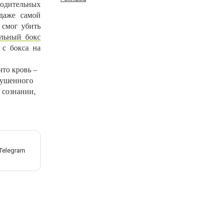
водительных
даже самой
 смог убить
альный бокс
 с бокса на
что кровь –
глушенного
 сознании,