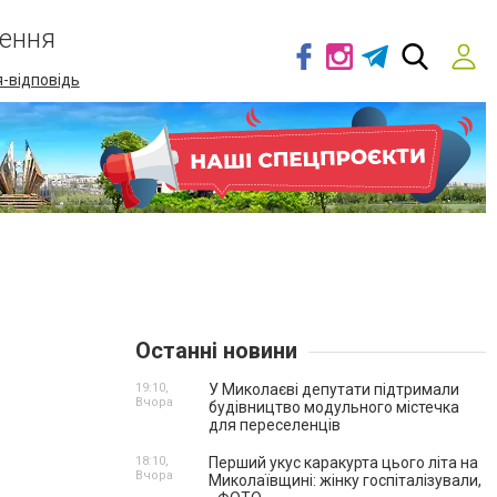
ення
-відповідь
Останні новини
19:10,
У Миколаєві депутати підтримали
Вчора
будівництво модульного містечка
для переселенців
18:10,
Перший укус каракурта цього літа на
Вчора
Миколаївщині: жінку госпіталізували,