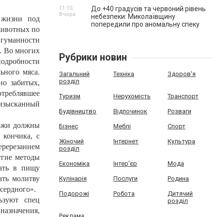
11:10,
До +40 градусів та червоний рівень
Вчора
небезпеки: Миколаївщину
 жизни под
попередили про аномальну спеку
животных по
 гуманности
а. Во многих
Рубрики новин
одробности
ьного мяса.
Загальний
Техніка
Здоров'я
розділ
но забитых,
отреблявшее
Туризм
Нерухомість
Транспорт
 изысканный
Будівництво
Відпочинок
Розваги
Ножи должны
Бізнес
Меблі
Спорт
 кончика, с
Жіночий
Інтернет
Культура
еререзанием
розділ
угие методы
Економіка
Інтер'єр
Мода
ать в пищу
ать молитву
Кулінарія
Послуги
Родина
сердного».
Подорожі
Робота
Дитячий
ьзуют спец
розділ
назначения,
Реклама