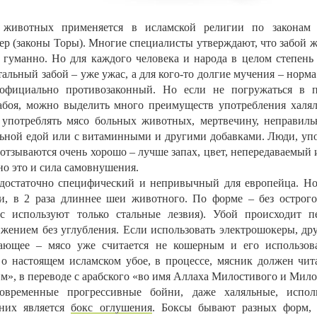
 животных применяется в исламской религии по законам
ер (законы Торы). Многие специалисты утверждают, что забой 
 гуманно. Но для каждого человека и народа в целом степень
тальный забой – уже ужас, а для кого-то долгие мучения – норм
официально противозаконный. Но если не погружаться в п
абоя, можно выделить много преимуществ употребления халял
 употреблять мясо больных животных, мертвечину, неправиль
ьной едой или с витаминными и другими добавками. Люди, уп
 отзываются очень хорошо – лучше запах, цвет, непередаваемый
но это и сила самовнушения.
 достаточно специфический и непривычный для европейца. 
, в 2 раза длиннее шеи животного. По форме – без острого
ас используют только стальные лезвия). Убой происходит п
жением без углубления. Если использовать электрошокеры, др
ающее – мясо уже считается не кошерным и его использов
 о настоящем исламском убое, в процессе, мясник должен чит
», в переводе с арабского «во имя Аллаха Милостивого и Мило
овременные прогрессивные бойни, даже халяльные, испол
 них является
бокс оглушения
. Боксы бывают разных форм, 