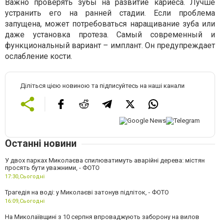
Важно проверять зубы на развитие кариеса. Лучше
устранить его на ранней стадии. Если проблема
запущена, может потребоваться наращивание зуба или
даже установка протеза. Самый современный и
функциональный вариант – имплант. Он предупреждает
ослабление кости.
Діліться цією новиною та підписуйтесь на наші канали
Останні новини
У двох парках Миколаєва спилюватимуть аварійні дерева: містян
просять бути уважними, - ФОТО
17:30,
Сьогодні
Трагедія на воді: у Миколаєві затонув підліток, - ФОТО
16:09,
Сьогодні
На Миколаївщині з 10 серпня впроваджують заборону на вилов