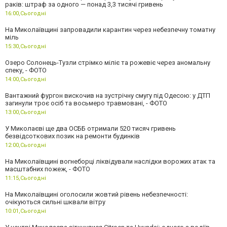
раків: штраф за одного — понад 3,3 тисячі гривень
16:00,
Сьогодні
На Миколаївщині запровадили карантин через небезпечну томатну
міль
15:30,
Сьогодні
Озеро Солонець-Тузли стрімко міліє та рожевіє через аномальну
спеку, - ФОТО
14:00,
Сьогодні
Вантажний фургон вискочив на зустрічну смугу під Одесою: у ДТП
загинули троє осіб та восьмеро травмовані, - ФОТО
13:00,
Сьогодні
У Миколаєві ще два ОСББ отримали 520 тисяч гривень
безвідсоткових позик на ремонти будинків
12:00,
Сьогодні
На Миколаївщині вогнеборці ліквідували наслідки ворожих атак та
масштабних пожеж, - ФОТО
11:15,
Сьогодні
На Миколаївщині оголосили жовтий рівень небезпечності:
очікуються сильні шквали вітру
10:01,
Сьогодні