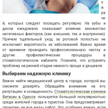
х
в
ра
че
й, которых следует посещать регулярно. На зубы и
десна ежедневно оказывает влияние множество
негативных факторов (как внешних, так и внутренних).
Причем тщательный уход за ротовой полостью не
исключает вероятность их заболеваний. Важно время
от времени проводить профессиональную чистку и
другие профилактические процедуры в
стоматологическом кабинете. Помните, что устранять
проблему на ранней стадии намного проще и дешевле.
Выбираем надежную клинику
Важно найти медицинский центр в городе, которой вы
сможете доверять. Обращайте внимание на его
репутацию и оснащенность.
Стоматологическая клиника
Витасан в Одессе
пользуется большой популярностью
среди жителей города и туристов. Она предусматривает
гарантию на все виды работ. Это особенно важно, если