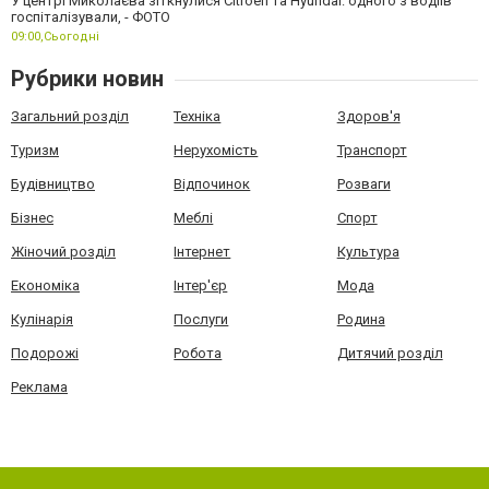
У центрі Миколаєва зіткнулися Citroen та Hyundai: одного з водіїв
госпіталізували, - ФОТО
09:00,
Сьогодні
Рубрики новин
Загальний розділ
Техніка
Здоров'я
Туризм
Нерухомість
Транспорт
Будівництво
Відпочинок
Розваги
Бізнес
Меблі
Спорт
Жіночий розділ
Інтернет
Культура
Економіка
Інтер'єр
Мода
Кулінарія
Послуги
Родина
Подорожі
Робота
Дитячий розділ
Реклама