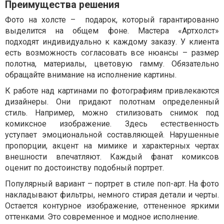
Преимущества решения
Фото на холсте – подарок, который гарантированно
выделится на общем фоне. Мастера «Артхолст»
подходят индивидуально к каждому заказу. У клиента
есть возможность согласовать все нюансы – размер
полотна, материалы, цветовую гамму. Обязательно
обращайте внимание на исполнение картины.
К работе над картинами по фотографиям привлекаются
дизайнеры. Они придают полотнам определенный
стиль. Например, можно стилизовать снимок под
комиксное изображение. Здесь естественность
уступает эмоциональной составляющей. Нарушенные
пропорции, акцент на мимике и характерных чертах
внешности впечатляют. Каждый фанат комиксов
оценит по достоинству подобный портрет.
Популярный вариант – портрет в стиле поп-арт. На фото
накладывают фильтры, немного стирая детали и черты.
Остается контурное изображение, оттененное яркими
оттенками. Это современное и модное исполнение.