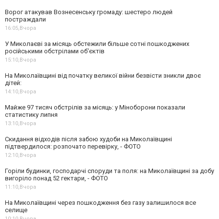
Ворог атакував Вознесенську громаду: шестеро людей
постраждали
16:05,
Вчора
У Миколаєві за місяць обстежили більше сотні пошкоджених
російськими обстрілами об'єктів
15:10,
Вчора
На Миколаївщині від початку великої війни безвісти зникли двоє
дітей:
14:10,
Вчора
Майже 97 тисяч обстрілів за місяць: у Міноборони показали
статистику липня
13:10,
Вчора
Скидання відходів після забою худоби на Миколаївщині
підтвердилося: розпочато перевірку, - ФОТО
12:10,
Вчора
Горіли будинки, господарчі споруди та поля: на Миколаївщині за добу
вигоріло понад 52 гектари, - ФОТО
11:10,
Вчора
На Миколаївщині через пошкодження без газу залишилося все
селище
10:10,
Вчора