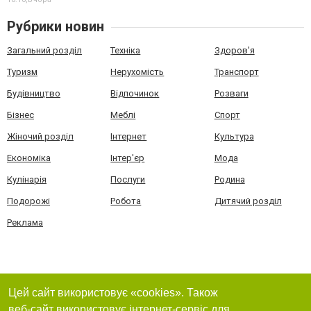
Рубрики новин
Загальний розділ
Техніка
Здоров'я
Туризм
Нерухомість
Транспорт
Будівництво
Відпочинок
Розваги
Бізнес
Меблі
Спорт
Жіночий розділ
Інтернет
Культура
Економіка
Інтер'єр
Мода
Кулінарія
Послуги
Родина
Подорожі
Робота
Дитячий розділ
Реклама
Цей сайт використовує «cookies». Також
веб-сайт використовує інтернет-сервіс для