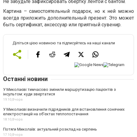
Не забудьте зафиксировать обертку лентой с бантом.
Картина – самостоятельный подарок, но к ней можно
всегда приложить дополнительный презент. Это может
быть сертификат, аксессуар или приятный сувенир.
Діліться цією новиною та підписуйтесь на наші канали
Останні новини
У Миколаєві тимчасово змінили маршрутизацію пацієнтів з
інсультом: куди звертатися
19:10,
Вчора
У Миколаєві визначили підрядників для встановлення сонячних
електростанцій на об'єктах теплопостачання
18:10,
Вчора
Потяги Миколаїв: актуальний розклад на серпень
17:10,
Вчора