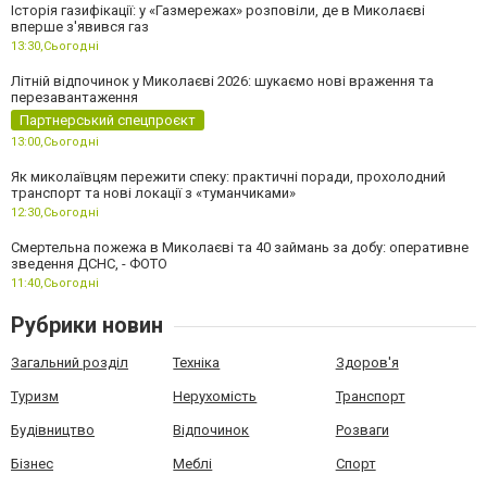
Історія газифікації: у «Газмережах» розповіли, де в Миколаєві
вперше з'явився газ
13:30,
Сьогодні
Літній відпочинок у Миколаєві 2026: шукаємо нові враження та
перезавантаження
Партнерський спецпроєкт
13:00,
Сьогодні
Як миколаївцям пережити спеку: практичні поради, прохолодний
транспорт та нові локації з «туманчиками»
12:30,
Сьогодні
Смертельна пожежа в Миколаєві та 40 займань за добу: оперативне
зведення ДСНС, - ФОТО
11:40,
Сьогодні
Рубрики новин
Загальний розділ
Техніка
Здоров'я
Туризм
Нерухомість
Транспорт
Будівництво
Відпочинок
Розваги
Бізнес
Меблі
Спорт