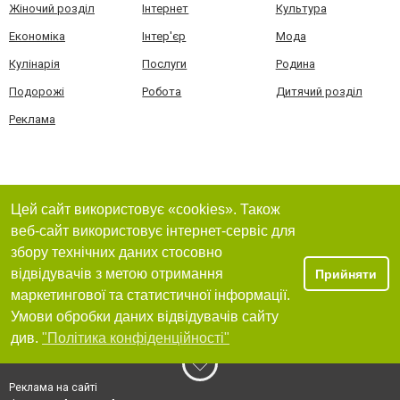
Жіночий розділ
Інтернет
Культура
Економіка
Інтер'єр
Мода
Кулінарія
Послуги
Родина
Подорожі
Робота
Дитячий розділ
Реклама
Цей сайт використовує «cookies». Також
веб-сайт використовує інтернет-сервіс для
збору технічних даних стосовно
відвідувачів з метою отримання
Прийняти
маркетингової та статистичної інформації.
Умови обробки даних відвідувачів сайту
див.
"Політика конфіденційності"
Реклама на сайті