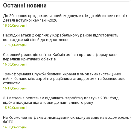
Останні новини
До 20 серпня продовжили прийом документів до військових вишів:
деталі вступної кампанії-2026
18:30,
Сьогодні
Наслідки атаки 2 серпня: у Корабельному районі підготовують
пошкоджений ліцей до відновлення
17:30,
Сьогодні
Сезонний розподіл світла: Кабмін змінив правила формування
переліків критичних об'єктів
16:30,
Сьогодні
Трансформація Служби безпеки України в умовах екзистенційної
війни: баланс між євроінтеграційними стандартами та безпековою
стійкістю
16:17,
Сьогодні
З 1 вересня освітянам підвищать заробітну плату на 20%: Уряд
підбив підсумки підготовки до навчального року
15:30,
Сьогодні
На Космонавтів фахівці ліквідували складну аварію на водомережі, -
ФОТО
14:30,
Сьогодні