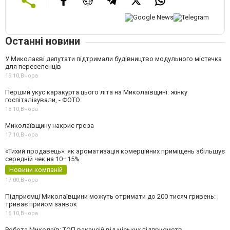
Останні новини
У Миколаєві депутати підтримали будівництво модульного містечка
для переселенців
19:10,
Вчора
Перший укус каракурта цього літа на Миколаївщині: жінку
госпіталізували, - ФОТО
18:10,
Вчора
Миколаївщину накриє гроза
17:10,
Вчора
«Тихий продавець»: як ароматизація комерційних приміщень збільшує
середній чек на 10–15%
Новини компаній
17:00,
Вчора
Підприємці Миколаївщини можуть отримати до 200 тисяч гривень:
триває прийом заявок
16:10,
Вчора
Робота Миколаїв: ТОП вакансій від міських підприємств