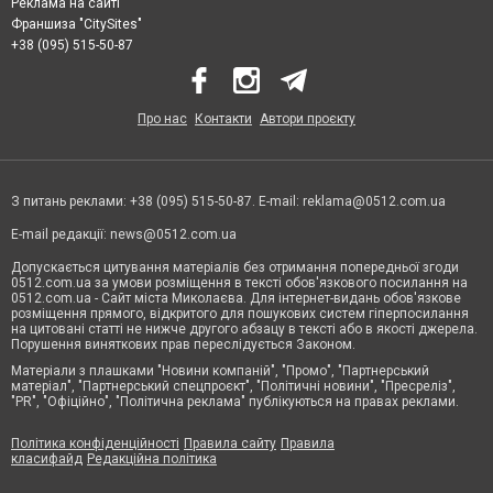
Реклама на сайті
Франшиза "CitySites"
+38 (095) 515-50-87
Про нас
Контакти
Автори проєкту
З питань реклами: +38 (095) 515-50-87. E-mail:
reklama@0512.com.ua
E-mail редакції:
news@0512.com.ua
Допускається цитування матеріалів без отримання попередньої згоди
0512.com.ua за умови розміщення в тексті обов'язкового посилання на
0512.com.ua - Сайт міста Миколаєва. Для інтернет-видань обов'язкове
розміщення прямого, відкритого для пошукових систем гіперпосилання
на цитовані статті не нижче другого абзацу в тексті або в якості джерела.
Порушення виняткових прав переслідується Законом.
Матеріали з плашками "Новини компаній", "Промо", "Партнерський
матеріал", "Партнерський спецпроєкт", "Політичні новини", "Пресреліз",
"PR", "Офіційно", "Політична реклама" публікуються на правах реклами.
Політика конфіденційності
Правила сайту
Правила
класифайд
Редакційна політика