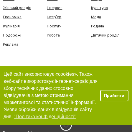
Жіночий розділ
Інтернет
Культура
Економіка
Інтер'єр
Мода
Кулінарія
Послуги
Родина
Подорожі
Робота
Дитячий розділ
Реклама
Цей сайт використовує «cookies». Також
веб-сайт використовує інтернет-сервіс для
збору технічних даних стосовно
відвідувачів з метою отримання
Прийняти
маркетингової та статистичної інформації.
Умови обробки даних відвідувачів сайту
див.
"Політика конфіденційності"