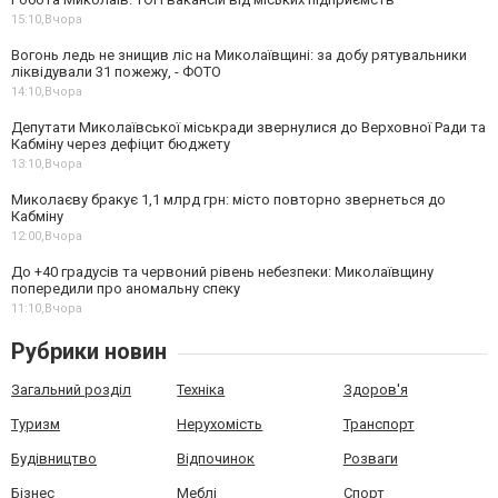
15:10,
Вчора
Вогонь ледь не знищив ліс на Миколаївщині: за добу рятувальники
ліквідували 31 пожежу, - ФОТО
14:10,
Вчора
Депутати Миколаївської міськради звернулися до Верховної Ради та
Кабміну через дефіцит бюджету
13:10,
Вчора
Миколаєву бракує 1,1 млрд грн: місто повторно звернеться до
Кабміну
12:00,
Вчора
До +40 градусів та червоний рівень небезпеки: Миколаївщину
попередили про аномальну спеку
11:10,
Вчора
Рубрики новин
Загальний розділ
Техніка
Здоров'я
Туризм
Нерухомість
Транспорт
Будівництво
Відпочинок
Розваги
Бізнес
Меблі
Спорт