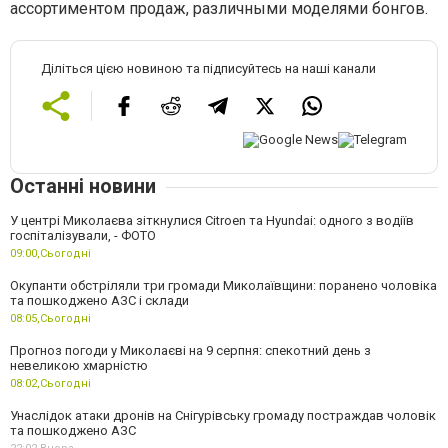
ассортиментом продаж, различными моделями бонгов.
Діліться цією новиною та підписуйтесь на наші канали
Останні новини
У центрі Миколаєва зіткнулися Citroen та Hyundai: одного з водіїв
госпіталізували, - ФОТО
09:00,
Сьогодні
Окупанти обстріляли три громади Миколаївщини: поранено чоловіка
та пошкоджено АЗС і склади
08:05,
Сьогодні
Прогноз погоди у Миколаєві на 9 серпня: спекотний день з
невеликою хмарністю
08:02,
Сьогодні
Унаслідок атаки дронів на Снігурівську громаду постраждав чоловік
та пошкоджено АЗС