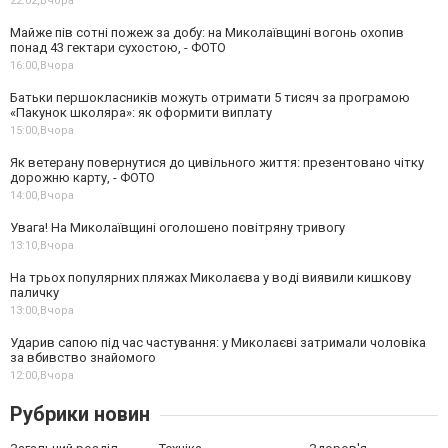
22:02,
Вчора
Майже пів сотні пожеж за добу: на Миколаївщині вогонь охопив
понад 43 гектари сухостою, - ФОТО
16:00,
Вчора
Батьки першокласників можуть отримати 5 тисяч за програмою
«Пакунок школяра»: як оформити виплату
15:00,
Вчора
Як ветерану повернутися до цивільного життя: презентовано чітку
дорожню карту, - ФОТО
14:00,
Вчора
Увага! На Миколаївщині оголошено повітряну тривогу
13:10,
Вчора
На трьох популярних пляжах Миколаєва у воді виявили кишкову
паличку
13:00,
Вчора
Ударив сапою під час частування: у Миколаєві затримали чоловіка
за вбивство знайомого
12:00,
Вчора
Рубрики новин