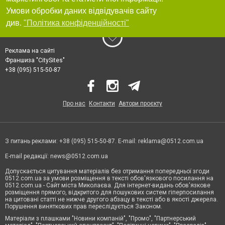
Умови обробки даних відвідувачів сайту
див.
"Політика конфіденційності"
Реклама на сайті
Франшиза "CitySites"
+38 (095) 515-50-87
Про нас
Контакти
Автори проєкту
З питань реклами: +38 (095) 515-50-87. E-mail:
reklama@0512.com.ua
E-mail редакції:
news@0512.com.ua
Допускається цитування матеріалів без отримання попередньої згоди
0512.com.ua за умови розміщення в тексті обов'язкового посилання на
0512.com.ua - Сайт міста Миколаєва. Для інтернет-видань обов'язкове
розміщення прямого, відкритого для пошукових систем гіперпосилання
на цитовані статті не нижче другого абзацу в тексті або в якості джерела.
Порушення виняткових прав переслідується Законом.
Матеріали з плашками "Новини компаній", "Промо", "Партнерський