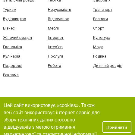
Загальний розділ
Техніка
Здоров'я
Туризм
Нерухомість
Транспорт
Будівництво
Відпочинок
Розваги
Бізнес
Меблі
Спорт
Жіночий розділ
Інтернет
Культура
Економіка
Інтер'єр
Мода
Кулінарія
Послуги
Родина
Подорожі
Робота
Дитячий розділ
Реклама
Цей сайт використовує «cookies». Також
веб-сайт використовує інтернет-сервіс для
збору технічних даних стосовно
відвідувачів з метою отримання
Прийняти
маркетингової та статистичної інформації.