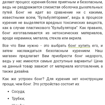
делает процесс курения более приятным и безопасным,
ведь не раздражается слизистая оболочка дыхательных
путей. Бонг не идет во сравнение ни с какими,
известными всем, “бульбуляторами”, ведь в процессе
курения не выделяется вредных токсических веществ,
как в случае пластикового “бульбулятора”. Как правило,
бонг изготавливается из нетоксических материалов,
вроде керамики, металла, стекла или акрила.
Все что Вам нужно - это выбрать
бонг купить
его, и
затем наслаждаться безопасным курением. Наш
магазин предлагает Вам приобрести бонг недорого,
ведь у нас имеются самые доступные варианты! Цена
на данный товар зависит от материала изготовления, а
также дизайна.
Как же устроен бонг? Для курения нет конструкции
проще, чем бонг. Это устройство состоит из:
Сосуда;
Трубки;