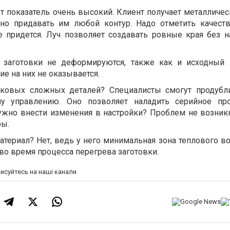
от показатель очень высокий. Клиент получает металличе
о придавать им любой контур. Надо отметить качеств
е придется. Луч позволяет создавать ровные края без 
о заготовки не деформируются, также как и исходный 
е на них не оказывается.
ковых сложных деталей? Специалисты смогут продубл
му управлению. Оно позволяет наладить серийное про
ужно внести изменения в настройки? Проблем не возник
ры.
атериал? Нет, ведь у него минимальная зона теплового в
во время процесса перегрева заготовки.
писуйтесь на наші канали