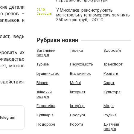
передано до прокуратури
ские детали
09:10,
У Миколаєві реконструюють
о резов –
Сьогодні
магістральну тепломережу: замінять
наплывов и
350 метрів труб, - ФОТО
лист, ведь
Рубрики новин
Загальний
Техніка
Здоров'я
ировать их
розділ
изводство
Туризм
Нерухомість
Транспорт
нет, можно
Будівництво
Відпочинок
Розваги
оздействия.
Бізнес
Меблі
Спорт
Жіночий
Інтернет
Культура
розділ
Економіка
Інтер'єр
Мода
Кулінарія
Послуги
Родина
Подорожі
Робота
Дитячий
розділ