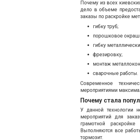
Почему из всех киевски
дело в объеме предост
заказы по раскройке ме
гибку труб;
порошковое окраши
гибку металлически
фрезировку;
монтаж металлокон
сварочные работы.
Современное техниче
мероприятиями максимал
Почему стала попул
У данной технологии 
мероприятий для заказ
грамотной раскройке 
Выполняются все работ
тормозит.