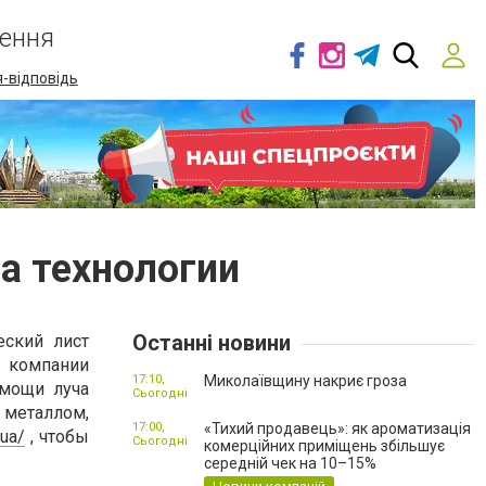
ення
-відповідь
а технологии
Останні новини
еский лист
 компании
17:10,
Миколаївщину накриє гроза
омощи луча
Сьогодні
металлом,
17:00,
«Тихий продавець»: як ароматизація
.ua/
, чтобы
Сьогодні
комерційних приміщень збільшує
середній чек на 10–15%