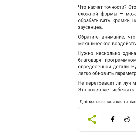
Что насчет точности? Эт
сложной формы – можн
обрабатывать кромки н
заусенцев.
Обратите внимание, чт
механическое воздействи
Нужно несколько одина
благодаря программно
определенной детали. Н
легко обновить парамет
Не перегревает ли луч м
Это позволяет избежать 
Діліться цією новиною та під