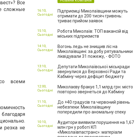
Новини компаній
вест»? Все
ые сложные
16:10,
Підприємці Миколаївщини можуть
Сьогодні
отримати до 200 тисяч гривень:
триває прийом заявок
15:10,
Робота Миколаїв: ТОП вакансій від
Сьогодні
міських підприємств
14:10,
Вогонь ледь не знищив ліс на
Сьогодні
Миколаївщині: за добу рятувальники
ліквідували 31 пожежу, - ФОТО
13:10,
Депутати Миколаївської міськради
Сьогодні
звернулися до Верховної Ради та
Кабміну через дефіцит бюджету
 со всеми
12:00,
Миколаєву бракує 1,1 млрд грн: місто
Сьогодні
повторно звернеться до Кабміну
11:10,
До +40 градусів та червоний рівень
Сьогодні
омичность
небезпеки: Миколаївщину
попередили про аномальну спеку
 благодаря
ионально.
10:10,
Аудитори виявили порушення на 1,67
Сьогодні
и резка не
млн грн у роботі КП
«Миколаївпастранс»: матеріали