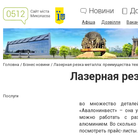
Новини
До
Афіша
Дозвілля
Вакан
Головна
Бізнес новини
Лазерная резка металла: преимущества те
Лазерная ре
Послуги
во множество детале
«Авалонинвест» – она 
можно работать с ра
алюминием. Во сколько о
посмотреть прайс-листы.