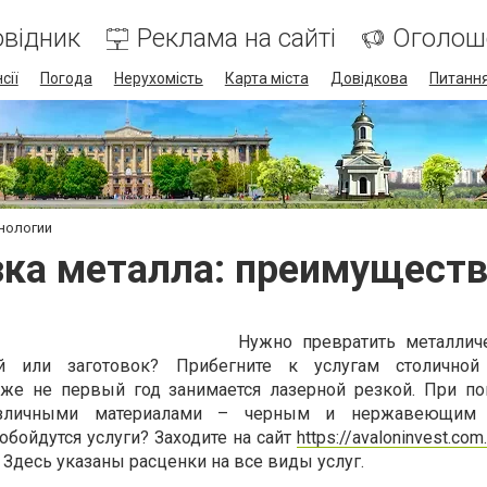
відник
Реклама на сайті
Оголош
сії
Погода
Нерухомість
Карта міста
Довідкова
Питання
хнологии
зка металла: преимуществ
Нужно превратить металлич
й или заготовок? Прибегните к услугам столичной
уже не первый год занимается лазерной резкой. При п
зличными материалами – черным и нержавеющим 
бойдутся услуги? Заходите на сайт
https://avaloninvest.com
 Здесь указаны расценки на все виды услуг.