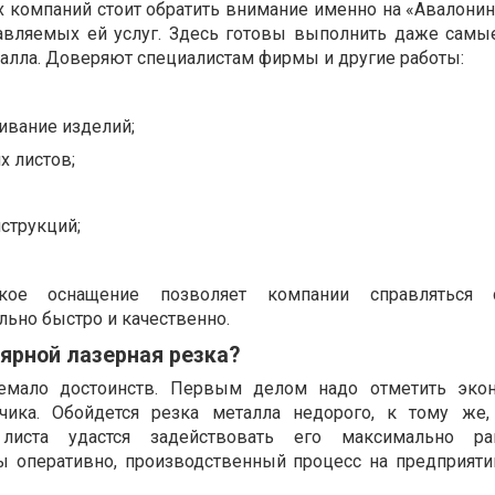
х компаний стоит обратить внимание именно на «Авалонин
авляемых ей услуг. Здесь готовы выполнить даже сам
талла. Доверяют специалистам фирмы и другие работы:
вание изделий;
х листов;
струкций;
ское оснащение позволяет компании справляться
ьно быстро и качественно.
ярной лазерная резка?
немало достоинств. Первым делом надо отметить экон
чика. Обойдется резка металла недорого, к тому же,
листа удастся задействовать его максимально рац
ы оперативно, производственный процесс на предприяти