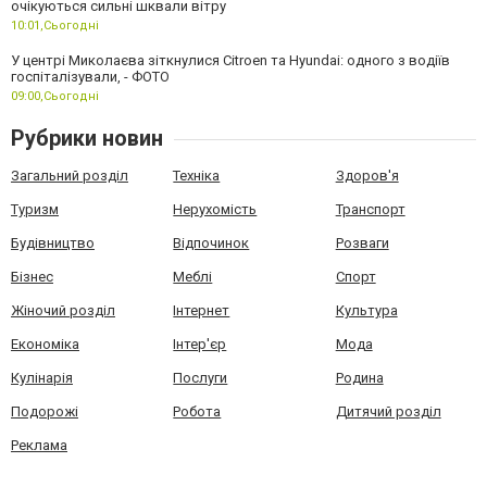
очікуються сильні шквали вітру
10:01,
Сьогодні
У центрі Миколаєва зіткнулися Citroen та Hyundai: одного з водіїв
госпіталізували, - ФОТО
09:00,
Сьогодні
Рубрики новин
Загальний розділ
Техніка
Здоров'я
Туризм
Нерухомість
Транспорт
Будівництво
Відпочинок
Розваги
Бізнес
Меблі
Спорт
Жіночий розділ
Інтернет
Культура
Економіка
Інтер'єр
Мода
Кулінарія
Послуги
Родина
Подорожі
Робота
Дитячий розділ
Реклама