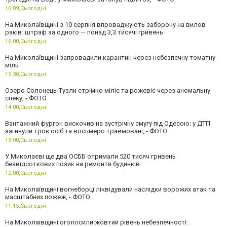
16:09,
Сьогодні
На Миколаївщині з 10 серпня впроваджують заборону на вилов
раків: штраф за одного — понад 3,3 тисячі гривень
16:00,
Сьогодні
На Миколаївщині запровадили карантин через небезпечну томатну
міль
15:30,
Сьогодні
Озеро Солонець-Тузли стрімко міліє та рожевіє через аномальну
спеку, - ФОТО
14:00,
Сьогодні
Вантажний фургон вискочив на зустрічну смугу під Одесою: у ДТП
загинули троє осіб та восьмеро травмовані, - ФОТО
13:00,
Сьогодні
У Миколаєві ще два ОСББ отримали 520 тисяч гривень
безвідсоткових позик на ремонти будинків
12:00,
Сьогодні
На Миколаївщині вогнеборці ліквідували наслідки ворожих атак та
масштабних пожеж, - ФОТО
11:15,
Сьогодні
На Миколаївщині оголосили жовтий рівень небезпечності: