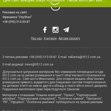
Цей сайт використовує «cookies». Також веб-сайт використовує інтернет-сервіс для збору технічних даних стосовно відвідувачів з метою отримання маркетингової та статистичної інформації. Умови обробки даних відвідувачів сайту див.
〉
Реклама на сайті
Франшиза "CitySites"
+38 (095) 515-50-87
Про нас
Контакти
Автори проєкту
З питань реклами: +38 (095) 515-50-87. E-mail:
reklama@0512.com.ua
E-mail редакції:
news@0512.com.ua
Допускається цитування матеріалів без отримання попередньої згоди
0512.com.ua за умови розміщення в тексті обов'язкового посилання на
0512.com.ua - Сайт міста Миколаєва. Для інтернет-видань обов'язкове
розміщення прямого, відкритого для пошукових систем гіперпосилання
на цитовані статті не нижче другого абзацу в тексті або в якості джерела.
Порушення виняткових прав переслідується Законом.
Матеріали з плашками "Новини компаній", "Промо", "Партнерський
матеріал", "Партнерський спецпроєкт", "Політичні новини", "Пресреліз",
"PR", "Офіційно", "Політична реклама" публікуються на правах реклами.