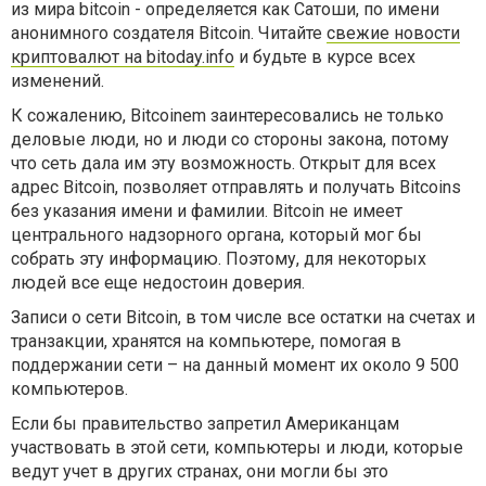
из мира bitcoin - определяется как Сатоши, по имени
анонимного создателя Bitcoin. Читайте
свежие новости
криптовалют на bitoday.info
и будьте в курсе всех
изменений.
К сожалению, Bitcoinem заинтересовались не только
деловые люди, но и люди со стороны закона, потому
что сеть дала им эту возможность. Открыт для всех
адрес Bitcoin, позволяет отправлять и получать Bitcoins
без указания имени и фамилии. Bitcoin не имеет
центрального надзорного органа, который мог бы
собрать эту информацию. Поэтому, для некоторых
людей все еще недостоин доверия.
Записи о сети Bitcoin, в том числе все остатки на счетах и
транзакции, хранятся на компьютере, помогая в
поддержании сети – на данный момент их около 9 500
компьютеров.
Если бы правительство запретил Американцам
участвовать в этой сети, компьютеры и люди, которые
ведут учет в других странах, они могли бы это