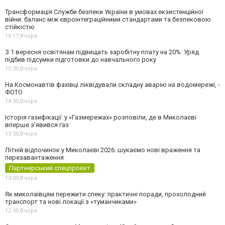
Трансформація Служби безпеки України в умовах екзистенційної
війни: баланс між євроінтеграційними стандартами та безпековою
стійкістю
16:17,
Вчора
З 1 вересня освітянам підвищать заробітну плату на 20%: Уряд
підбив підсумки підготовки до навчального року
15:30,
Вчора
На Космонавтів фахівці ліквідували складну аварію на водомережі, -
ФОТО
14:30,
Вчора
Історія газифікації: у «Газмережах» розповіли, де в Миколаєві
вперше з'явився газ
13:30,
Вчора
Літній відпочинок у Миколаєві 2026: шукаємо нові враження та
перезавантаження
Партнерський спецпроєкт
13:00,
Вчора
Як миколаївцям пережити спеку: практичні поради, прохолодний
транспорт та нові локації з «туманчиками»
12:30,
Вчора