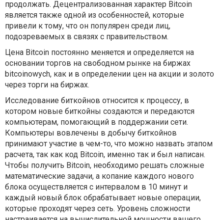
продолжать. Децентрализованная характер Bitcoin
является также одной из особенностей, которые
привели к тому, что он популярен среди лиц,
подозреваемых в связях с правительством.
Цена Bitcoin постоянно меняется и определяется на
основании торгов на свободном рынке на биржах
bitcoinowych, как и в определении цен на акции и золото
через торги на биржах.
Исследование биткойнов относится к процессу, в
котором новые биткойны создаются и передаются
компьютерам, помогающий в поддержании сети.
Компьютеры вовлечены в добычу биткойнов
принимают участие в чем-то, что можно назвать этапом
расчета, так как код Bitcoin, именно так и был написан.
Чтобы получить Bitcoin, необходимо решать сложные
математические задачи, а копание каждого нового
блока осуществляется с интервалом в 10 минут и
каждый новый блок обрабатывает новые операции,
которые проходят через сеть. Уровень сложности
настраивается на вычислительной мощности вашего