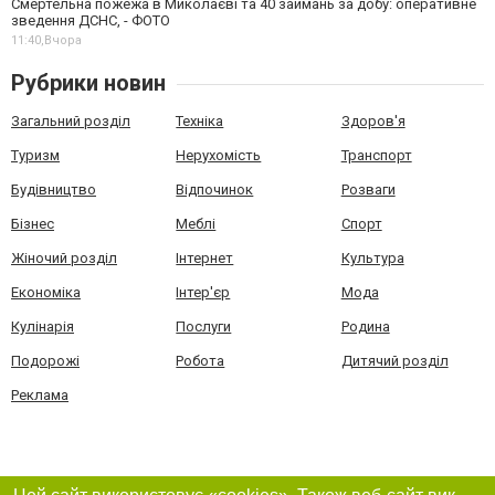
Смертельна пожежа в Миколаєві та 40 займань за добу: оперативне
зведення ДСНС, - ФОТО
11:40,
Вчора
Рубрики новин
Загальний розділ
Техніка
Здоров'я
Туризм
Нерухомість
Транспорт
Будівництво
Відпочинок
Розваги
Бізнес
Меблі
Спорт
Жіночий розділ
Інтернет
Культура
Економіка
Інтер'єр
Мода
Кулінарія
Послуги
Родина
Подорожі
Робота
Дитячий розділ
Реклама