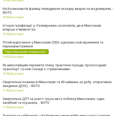
15:30,
Сьогодні
На Космонавтів фахівці ліквідували складну аварію на водомережі, -
ФОТО
14:30,
Сьогодні
Історія газифікації: у «Газмережах» розповіли, де в Миколаєві
вперше з'явився газ
13:30,
Сьогодні
Літній відпочинок у Миколаєві 2026: шукаємо нові враження та
перезавантаження
Партнерський спецпроєкт
13:00,
Сьогодні
Як миколаївцям пережити спеку: практичні поради, прохолодний
транспорт та нові локації з «туманчиками»
12:30,
Сьогодні
Смертельна пожежа в Миколаєві та 40 займань за добу: оперативне
зведення ДСНС, - ФОТО
11:40,
Сьогодні
Смертельна ДТП за участі трьох авто поблизу Миколаєва: один
загиблий та поранена, - ФОТО
11:00,
Сьогодні
Трагедія на узбережжі: у Коблевому через вибух міни у морі загинув