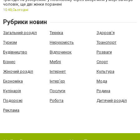
чоловік, ще дві жінки поранені
10:40,
Сьогодні
Рубрики новин
Загальний розділ
Техніка
Здоров'я
Туризм
Нерухомість
Транспорт
Будівництво
Відпочинок
Розваги
Бізнес
Меблі
Спорт
Жіночий розділ
Інтернет
Культура
Економіка
Інтер'єр
Мода
Кулінарія
Послуги
Родина
Подорожі
Робота
Дитячий розділ
Реклама