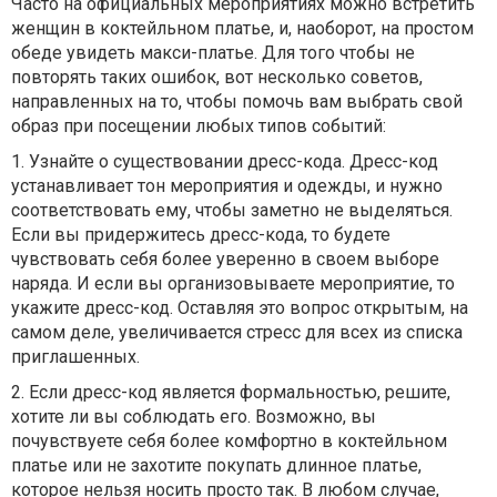
Часто на официальных мероприятиях можно встретить
женщин в коктейльном платье, и, наоборот, на простом
обеде увидеть макси-платье. Для того чтобы не
повторять таких ошибок, вот несколько советов,
направленных на то, чтобы помочь вам выбрать свой
образ при посещении любых типов событий:
1.
Узнайте о существовании дресс-кода. Дресс-код
устанавливает тон мероприятия и одежды, и нужно
соответствовать ему, чтобы заметно не выделяться.
Если вы придержитесь дресс-кода, то будете
чувствовать себя более уверенно в своем выборе
наряда. И если вы организовываете мероприятие, то
укажите дресс-код. Оставляя это вопрос открытым, на
самом деле, увеличивается стресс для всех из списка
приглашенных.
2.
Если дресс-код является формальностью, решите,
хотите ли вы соблюдать его. Возможно, вы
почувствуете себя более комфортно в коктейльном
платье или не захотите покупать длинное платье,
которое нельзя носить просто так. В любом случае,