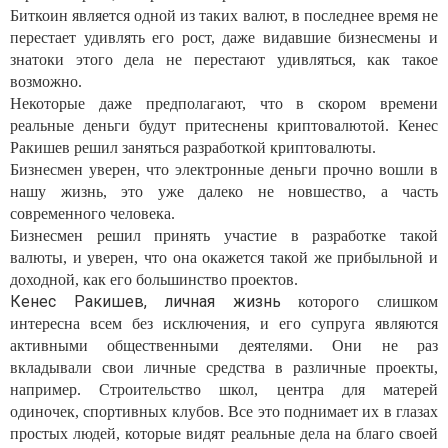
Биткоин является одной из таких валют, в последнее время не
перестает удивлять его рост, даже видавшие бизнесмены и
знатоки этого дела не перестают удивляться, как такое
возможно.
Некоторые даже предполагают, что в скором времени
реальные деньги будут притеснены криптовалютой. Кенес
Ракишев решил заняться разработкой криптовалюты.
Бизнесмен уверен, что электронные деньги прочно вошли в
нашу жизнь, это уже далеко не новшество, а часть
современного человека.
Бизнесмен решил принять участие в разработке такой
валюты, и уверен, что она окажется такой же прибыльной и
доходной, как его большинство проектов.
Кенес Ракишев, личная жизнь
которого слишком
интересна всем без исключения, и его супруга являются
активными общественными деятелями. Они не раз
вкладывали свои личные средства в различные проекты,
например. Строительство школ, центра для матерей
одиночек, спортивных клубов. Все это поднимает их в глазах
простых людей, которые видят реальные дела на благо своей