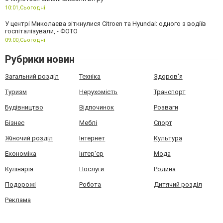
10:01,
Сьогодні
У центрі Миколаєва зіткнулися Citroen та Hyundai: одного з водіїв
госпіталізували, - ФОТО
09:00,
Сьогодні
Рубрики новин
Загальний розділ
Техніка
Здоров'я
Туризм
Нерухомість
Транспорт
Будівництво
Відпочинок
Розваги
Бізнес
Меблі
Спорт
Жіночий розділ
Інтернет
Культура
Економіка
Інтер'єр
Мода
Кулінарія
Послуги
Родина
Подорожі
Робота
Дитячий розділ
Реклама