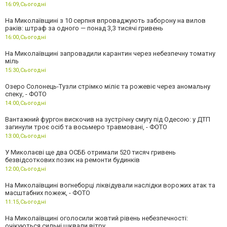
16:09,
Сьогодні
На Миколаївщині з 10 серпня впроваджують заборону на вилов
раків: штраф за одного — понад 3,3 тисячі гривень
16:00,
Сьогодні
На Миколаївщині запровадили карантин через небезпечну томатну
міль
15:30,
Сьогодні
Озеро Солонець-Тузли стрімко міліє та рожевіє через аномальну
спеку, - ФОТО
14:00,
Сьогодні
Вантажний фургон вискочив на зустрічну смугу під Одесою: у ДТП
загинули троє осіб та восьмеро травмовані, - ФОТО
13:00,
Сьогодні
У Миколаєві ще два ОСББ отримали 520 тисяч гривень
безвідсоткових позик на ремонти будинків
12:00,
Сьогодні
На Миколаївщині вогнеборці ліквідували наслідки ворожих атак та
масштабних пожеж, - ФОТО
11:15,
Сьогодні
На Миколаївщині оголосили жовтий рівень небезпечності:
очікуються сильні шквали вітру