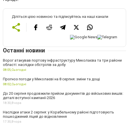
Діліться цією новиною та підписуйтесь на наші канали
Останні новини
Ворог атакував портову інфраструктуру Миколаєва та три райони
області: наслідки обстрілів за добу
08:05,
Сьогодні
Прогноз погоди у Миколаєві на 8 серпня: зміни та дощі
08:02,
Сьогодні
До 20 серпня продовжили прийом документів до військових вишів:
деталі вступної кампанії-2026
18:30,
Вчора
Наслідки атаки 2 серпня: у Корабельному районі підготовують
пошкоджений ліцей до відновлення
17:30,
Вчора