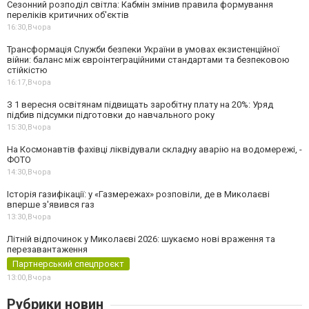
Сезонний розподіл світла: Кабмін змінив правила формування
переліків критичних об'єктів
16:30,
Вчора
Трансформація Служби безпеки України в умовах екзистенційної
війни: баланс між євроінтеграційними стандартами та безпековою
стійкістю
16:17,
Вчора
З 1 вересня освітянам підвищать заробітну плату на 20%: Уряд
підбив підсумки підготовки до навчального року
15:30,
Вчора
На Космонавтів фахівці ліквідували складну аварію на водомережі, -
ФОТО
14:30,
Вчора
Історія газифікації: у «Газмережах» розповіли, де в Миколаєві
вперше з'явився газ
13:30,
Вчора
Літній відпочинок у Миколаєві 2026: шукаємо нові враження та
перезавантаження
Партнерський спецпроєкт
13:00,
Вчора
Рубрики новин