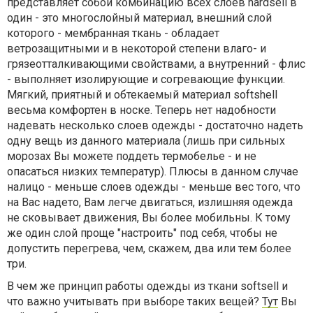
представляет собой комбинацию всех слоев hardsell в
один - это многослойный материал, внешний слой
которого - мембранная ткань - обладает
ветрозащитными и в некоторой степени влаго- и
грязеотталкивающими свойствами, а внутренний - флис
- выполняет изолирующие и согревающие функции.
Мягкий, приятный и обтекаемый материал softshell
весьма комфортен в носке. Теперь нет надобности
надевать несколько слоев одежды - достаточно надеть
одну вещь из данного материала (лишь при сильных
морозах Вы можете поддеть термобелье - и не
опасаться низких температур). Плюсы в данном случае
налицо - меньше слоев одежды - меньше вес того, что
на Вас надето, Вам легче двигаться, излишняя одежда
не сковывает движения, Вы более мобильны. К тому
же один слой проще "настроить" под себя, чтобы не
допустить перегрева, чем, скажем, два или тем более
три.
В чем же принцип работы одежды из ткани softsell и
что важно учитывать при выборе таких вещей?
Тут
Вы