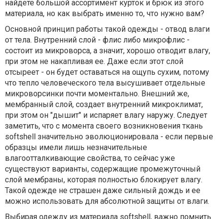
найдете большой ассортимент курток и брюк из этого
материала, но как выбрать именно то, что нужно вам?
Основной принцип работы такой одежды - отвод влаги
от тела. Внутренний слой - флис либо микрофлис -
состоит из микроворса, а значит, хорошо отводит влагу,
при этом не накапливая ее. Даже если этот слой
отсыреет - он будет оставаться на ощупь сухим, потому
что тепло человеческого тела высушивает отдельные
микроворсинки почти моментально. Внешний же,
мембранный слой, создает внутренний микроклимат,
при этом он "дышит" и испаряет влагу наружу. Следует
заметить, что с момента своего возникновения ткань
softshell значительно эволюционировала - если первые
образцы имели лишь незначительные
влагоотталкивающие свойства, то сейчас уже
существуют варианты, содержащие промежуточный
слой мембраны, которая полностью блокирует влагу.
Такой одежде не страшен даже сильный дождь и ее
можно использовать для абсолютной защиты от влаги.
Выбирая одежду из материала softshell, важно помнить