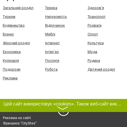
Загальний розділ
Техніка
Здоров'я
Туризм
Нерухомість
Транспорт
Будівництво
Відпочинок
Розваги
Бізнес
Меблі
Спорт
Жіночий розділ
Інтернет
Культура
Економіка
Інтер'єр
Мода
Кулінарія
Послуги
Родина
Подорожі
Робота
Дитячий розділ
Реклама
Цей сайт використовує «cookies». Також веб-сайт використовує інтернет-сервіс для збору технічних даних стосовно відвідувачів з метою отримання маркетингової та статистичної інформації. Умови обробки даних відвідувачів сайту див.
〉
Реклама на сайті
Франшиза "CitySites"