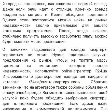
й город не так сложно, как кажется не первый взгляд.
Даже если речь идет о столице. Конечно, аренда
квадратных метров в Киеве обходится недешево.
Однако если постараться, можно найти на рынке
недвижимости вполне приемлемое для вашего
кошелька предложение. После, когда начнете
стабильно получать высокую заработную плату, можно
будет сменить место проживания.
С поисками подходящей для аренды квартиры
торопиться не стоит. Нужно тщательно изучить
предложения на рынке. Чтобы не тратить массу
времени на мониторинг каждого портала
недвижимости, используйте online-агрегатор R24.ua.
Информацию о долгосрочной аренде вы найдете в
каталоге
r24.ua/снять-квартиру-киев
. Обратите
внимание, что на агрегаторе также собраны объявления
о посуточной аренде. Вы можете воспользоваться такой
услугой, пока будете обходить выбранные квартиры
для длительного проживания. Есть здесь даже
информация о коммерческой недвижимости. Она