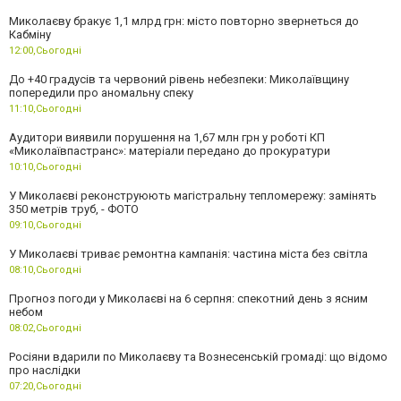
Миколаєву бракує 1,1 млрд грн: місто повторно звернеться до
Кабміну
12:00,
Сьогодні
До +40 градусів та червоний рівень небезпеки: Миколаївщину
попередили про аномальну спеку
11:10,
Сьогодні
Аудитори виявили порушення на 1,67 млн грн у роботі КП
«Миколаївпастранс»: матеріали передано до прокуратури
10:10,
Сьогодні
У Миколаєві реконструюють магістральну тепломережу: замінять
350 метрів труб, - ФОТО
09:10,
Сьогодні
У Миколаєві триває ремонтна кампанія: частина міста без світла
08:10,
Сьогодні
Прогноз погоди у Миколаєві на 6 серпня: спекотний день з ясним
небом
08:02,
Сьогодні
Росіяни вдарили по Миколаєву та Вознесенській громаді: що відомо
про наслідки
07:20,
Сьогодні