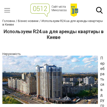
Головна
Бізнес новини
Используем R24.ua для аренды квартиры
в Киеве
Используем R24.ua для аренды квартиры в
Киеве
Нерухомість
П
ер
еб
ра
ть
ся
в
д
ру
го