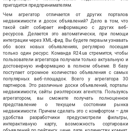
пригодится предпринимателям.
Чем агрегатор отличается от других порталов
недвижимости и досок объявлений? Дело в том, что
такой сайт собирает информацию с других веб-
ресурсов. Делается это автоматически, при помощи
интеграции через XML-фид. Вы будете первым узнавать
обо всех новых объявлениях, регулярно посещая
только один ресурс. Команда R24.ua стремится, чтобы
пользователи агрегатора получали только актуальную и
достоверную информацию в полном объеме. В базу
поступает огромное количество объявления с самых
популярных веб-площадок. Всего у агрегатора 30
партнеров. Это различные доски объявлений, порталы
недвижимости, сайты риэлтерских агентств. Пользуясь
агрегатором, вы сможете получать полноценное
представление о текущем состоянии рынка
недвижимости. Причем сделать это с комфортом – для
удобства разработчики предусмотрели фильтры,
интерактивную карту, возможность сортировки
объявлений по рейтингу, цене, дате, количеству комнат.