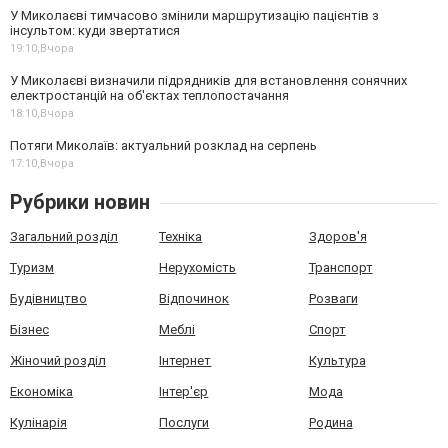
У Миколаєві тимчасово змінили маршрутизацію пацієнтів з
інсультом: куди звертатися
19:10,
Вчора
У Миколаєві визначили підрядників для встановлення сонячних
електростанцій на об'єктах теплопостачання
18:10,
Вчора
Потяги Миколаїв: актуальний розклад на серпень
17:10,
Вчора
Рубрики новин
Загальний розділ
Техніка
Здоров'я
Туризм
Нерухомість
Транспорт
Будівництво
Відпочинок
Розваги
Бізнес
Меблі
Спорт
Жіночий розділ
Інтернет
Культура
Економіка
Інтер'єр
Мода
Кулінарія
Послуги
Родина