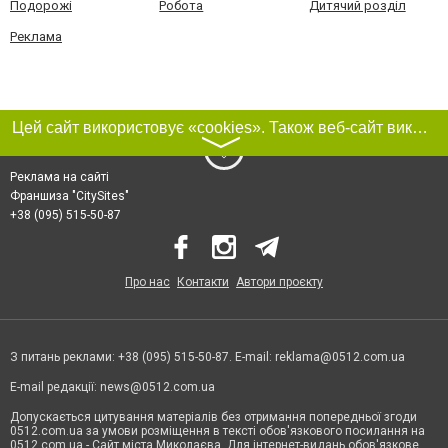
Подорожі
Робота
Дитячий розділ
Реклама
Цей сайт використовує «cookies». Також веб-сайт використовує інтернет-сервіс для збору технічних даних стосовно відвідувачів з метою отримання маркетингової та статистичної інформації. Умови обробки даних відвідувачів сайту див.
〉
Реклама на сайті
Франшиза "CitySites"
+38 (095) 515-50-87
Про нас
Контакти
Автори проєкту
З питань реклами: +38 (095) 515-50-87. E-mail:
reklama@0512.com.ua
E-mail редакції:
news@0512.com.ua
Допускається цитування матеріалів без отримання попередньої згоди
0512.com.ua за умови розміщення в тексті обов'язкового посилання на
0512.com.ua - Сайт міста Миколаєва. Для інтернет-видань обов'язкове