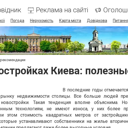
відник
Реклама на сайті
Оголош
сії
Погода
Нерухомість
Карта міста
Довідкова
Питання
 рекомендации
остройках Киева: полезн
В последние годы отмечаетс
у рынку недвижимости столицы. Все больше людей пре
новостройки. Такая тенденция вполне объяснима. Н
енным технологиям, не имеют износа, у них более пр
При этом стоимость квадратных метров от застройщик
которые устанавливают собственники на жилье вторичн
мпании предлагают даже более выгодные условия.