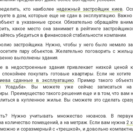
ределить, кто наиболее
надежный застройщик киев
. Ос
уете в дом, которые еще не сдан в эксплуатацию. Важно 
объект в указанные сроки. Обязательно обращайте вним
рить, какое место она занимает в рейтинге застройщико
айтесь убедиться в финансовой стабильности компании.
олио застройщика. Нужно, чтобы у него было немало з
посетите пару объектов. Желательно поговорить с жильц
твенно выполнены здания.
ие в недостроенные здания привлекает низкой ценой 
 спокойнее покупать готовые квартиры. Если не хотите 
киева сданные в эксплуатацию
. Пример такого объек
ая Усадьба». Вы можете уже сейчас записаться на
ры. Преимущество такого решения еще и в том, что вам н
елиться в купленное жилье. Вы сможете это сделать сраз
ать? Нужно учитывать множество нюансов. В перву
на количество помещений, а на метраж. Если вам нужна
2 
можно и соразмерный с «трешкой», и довольно компактны