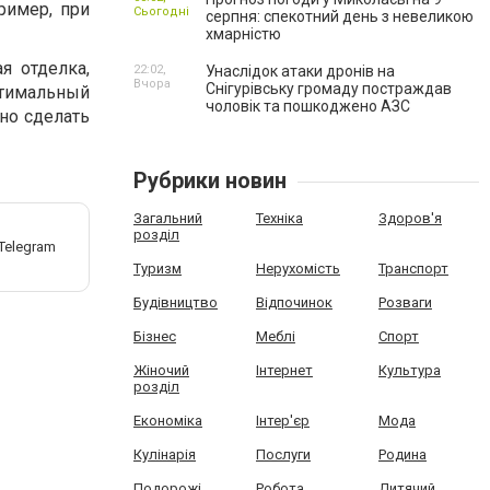
ример, при
Сьогодні
серпня: спекотний день з невеликою
хмарністю
я отделка,
22:02,
Унаслідок атаки дронів на
Вчора
Снігурівську громаду постраждав
птимальный
чоловік та пошкоджено АЗС
чно сделать
Рубрики новин
Загальний
Техніка
Здоров'я
розділ
Туризм
Нерухомість
Транспорт
Будівництво
Відпочинок
Розваги
Бізнес
Меблі
Спорт
Жіночий
Інтернет
Культура
розділ
Економіка
Інтер'єр
Мода
Кулінарія
Послуги
Родина
Подорожі
Робота
Дитячий