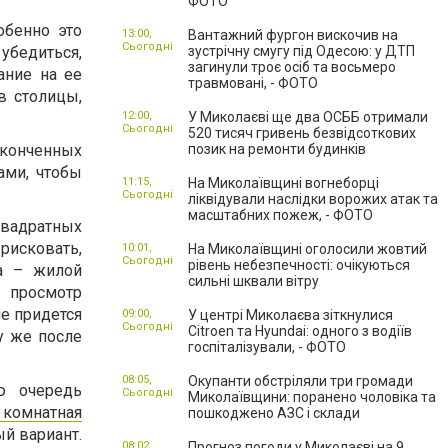
ФОТО
обенно это
13:00,
Вантажний фургон вискочив на
Сьогодні
убедиться,
зустрічну смугу під Одесою: у ДТП
загинули троє осіб та восьмеро
ание на ее
травмовані, - ФОТО
в столицы,
12:00,
У Миколаєві ще два ОСББ отримали
Сьогодні
520 тисяч гривень безвідсоткових
аконченных
позик на ремонти будинків
ами, чтобы
11:15,
На Миколаївщині вогнеборці
Сьогодні
ліквідували наслідки ворожих атак та
масштабних пожеж, - ФОТО
квадратных
рисковать,
10:01,
На Миколаївщині оголосили жовтий
Сьогодні
рівень небезпечності: очікуються
та – жилой
сильні шквали вітру
 просмотр
е придется
09:00,
У центрі Миколаєва зіткнулися
Сьогодні
Citroen та Hyundai: одного з водіїв
у же после
госпіталізували, - ФОТО
08:05,
Окупанти обстріляли три громади
ю очередь
Сьогодні
Миколаївщини: поранено чоловіка та
х комнатная
пошкоджено АЗС і склади
й вариант.
08:02,
Прогноз погоди у Миколаєві на 9