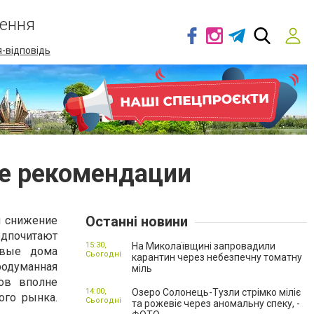
ення
-відповідь
ые рекомендации
Останні новини
я снижение
дпочитают
15:30,
На Миколаївщині запровадили
овые дома
Сьогодні
карантин через небезпечну томатну
одуманная
міль
ов вполне
14:00,
Озеро Солонець-Тузли стрімко міліє
ого рынка.
Сьогодні
та рожевіє через аномальну спеку, -