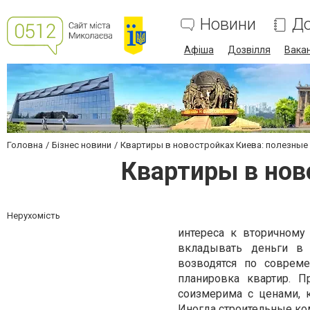
Новини
До
Афіша
Дозвілля
Вакан
Головна
Бізнес новини
Квартиры в новостройках Киева: полезные
Квартиры в нов
Нерухомість
интереса к вторичном
вкладывать деньги в 
возводятся по соврем
планировка квартир. 
соизмерима с ценами, 
Иногда строительные ко