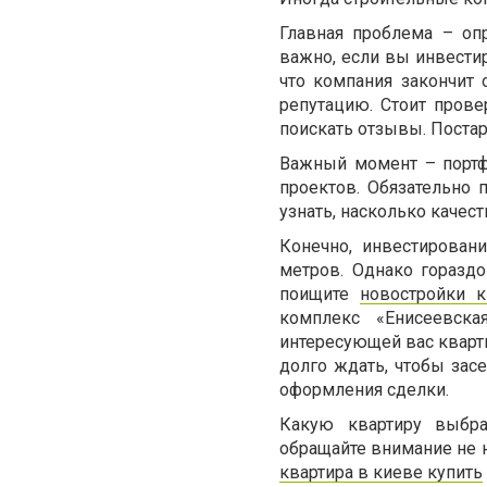
Главная проблема – оп
важно, если вы инвестир
что компания закончит 
репутацию. Стоит прове
поискать отзывы. Постар
Важный момент – портф
проектов. Обязательно 
узнать, насколько качес
Конечно, инвестирован
метров. Однако гораздо
поищите
новостройки 
комплекс «Енисеевск
интересующей вас кварти
долго ждать, чтобы зас
оформления сделки.
Какую квартиру выбр
обращайте внимание не 
квартира в киеве купить