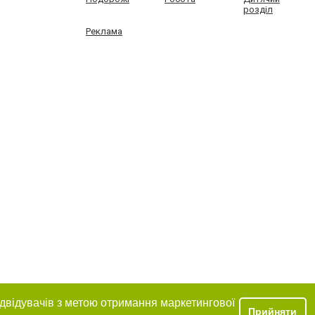
розділ
Реклама
ідвідувачів з метою отримання маркетингової
Прийняти