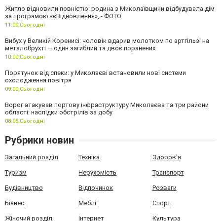
Житло відновили повністю: родина з Миколаївщини відбудувала дім
за програмою «єВідновлення», - ФОТО
11:00,
Сьогодні
Вибух у Великій Коренисі: чоловік вдарив молотком по артгільзі на
металобрухті — один загиблий та двоє поранених
10:00,
Сьогодні
Порятунок від спеки: у Миколаєві встановили нові системи
охолодження повітря
09:00,
Сьогодні
Ворог атакував портову інфраструктуру Миколаєва та три райони
області: наслідки обстрілів за добу
08:05,
Сьогодні
Рубрики новин
Загальний розділ
Техніка
Здоров'я
Туризм
Нерухомість
Транспорт
Будівництво
Відпочинок
Розваги
Бізнес
Меблі
Спорт
Жіночий розділ
Інтернет
Культура