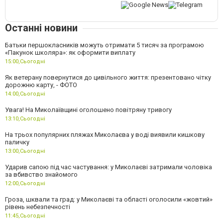
Останні новини
Батьки першокласників можуть отримати 5 тисяч за програмою
«Пакунок школяра»: як оформити виплату
15:00,
Сьогодні
Як ветерану повернутися до цивільного життя: презентовано чітку
дорожню карту, - ФОТО
14:00,
Сьогодні
Увага! На Миколаївщині оголошено повітряну тривогу
13:10,
Сьогодні
На трьох популярних пляжах Миколаєва у воді виявили кишкову
паличку
13:00,
Сьогодні
Ударив сапою під час частування: у Миколаєві затримали чоловіка
за вбивство знайомого
12:00,
Сьогодні
Гроза, шквали та град: у Миколаєві та області оголосили «жовтий»
рівень небезпечності
11:45,
Сьогодні