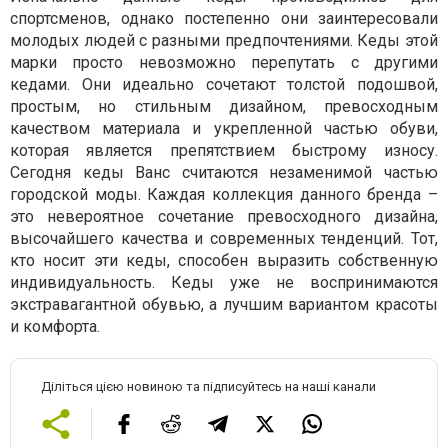
спортсменов, однако постепенно они заинтересовали
молодых людей с разными предпочтениями. Кеды этой
марки просто невозможно перепутать с другими
кедами. Они идеально сочетают толстой подошвой,
простым, но стильным дизайном, превосходным
качеством материала и укрепленной частью обуви,
которая является препятствием быстрому износу.
Сегодня кеды Ванс считаются незаменимой частью
городской моды. Каждая коллекция данного бренда –
это невероятное сочетание превосходного дизайна,
высочайшего качества и современных тенденций. Тот,
кто носит эти кеды, способен выразить собственную
индивидуальность. Кеды уже не воспринимаются
экстравагантной обувью, а лучшим вариантом красоты
и комфорта.
Діліться цією новиною та підписуйтесь на наші канали