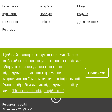
Економіка
Інтер'єр
Мода
Кулінарія
Послуги
Родина
Подорожі
Робота
Дитячий розділ
Реклама
Цей сайт використовує «cookies». Також
веб-сайт використовує інтернет-сервіс для
збору технічних даних стосовно
відвідувачів з метою отримання
Прийняти
маркетингової та статистичної інформації.
Умови обробки даних відвідувачів сайту
див.
"Політика конфіденційності"
Реклама на сайті
Франшиза "CitySites"