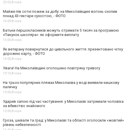
22:02,
Вчора
Майже пів сотні пожеж за добу: на Миколаївщині вогонь охопив
понад 43 гектари сухостою, - ФОТО
16:00,
Вчора
Батьки першокласників можуть отримати 5 тисяч за програмою
«Пакунок школяра»: як оформити виплату
15:00,
Вчора
Як ветерану повернутися до цивільного життя: презентовано чітку
дорожню карту, - ФОТО
14:00,
Вчора
Увага! На Миколаївщині оголошено повітряну тривогу
13:10,
Вчора
На трьох популярних пляжах Миколаєва у воді виявили кишкову
паличку
13:00,
Вчора
Ударив сапою під час частування: у Миколаєві затримали чоловіка
за вбивство знайомого
12:00,
Вчора
Гроза, шквали та град: у Миколаєві та області оголосили «жовтий»
рівень небезпечності
11:45,
Вчора