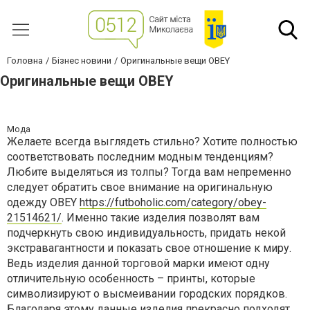
Головна
Бізнес новини
Оригинальные вещи OBEY
Оригинальные вещи OBEY
Мода
Желаете всегда выглядеть стильно? Хотите полностью
соответствовать последним модным тенденциям?
Любите выделяться из толпы? Тогда вам непременно
следует обратить свое внимание на оригинальную
одежду OBEY
https://futboholic.com/category/obey-
21514621/
. Именно такие изделия позволят вам
подчеркнуть свою индивидуальность, придать некой
экстравагантности и показать свое отношение к миру.
Ведь изделия данной торговой марки имеют одну
отличительную особенность – принты, которые
символизируют о высмеивании городских порядков.
Благодаря этому данные изделия прекрасно подходят