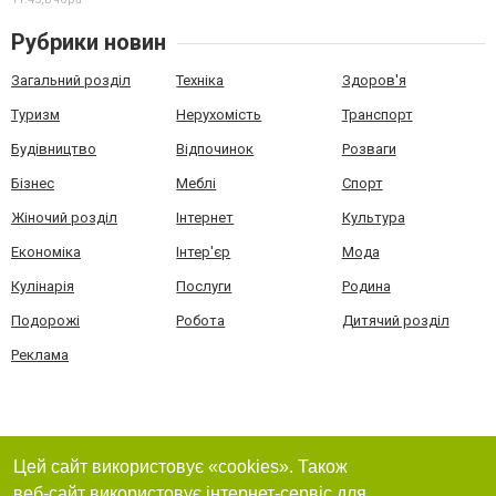
Рубрики новин
Загальний розділ
Техніка
Здоров'я
Туризм
Нерухомість
Транспорт
Будівництво
Відпочинок
Розваги
Бізнес
Меблі
Спорт
Жіночий розділ
Інтернет
Культура
Економіка
Інтер'єр
Мода
Кулінарія
Послуги
Родина
Подорожі
Робота
Дитячий розділ
Реклама
Цей сайт використовує «cookies». Також
веб-сайт використовує інтернет-сервіс для