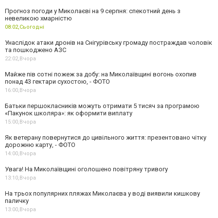
Прогноз погоди у Миколаєві на 9 серпня: спекотний день з
невеликою хмарністю
08:02,
Сьогодні
Унаслідок атаки дронів на Снігурівську громаду постраждав чоловік
та пошкоджено АЗС
22:02,
Вчора
Майже пів сотні пожеж за добу: на Миколаївщині вогонь охопив
понад 43 гектари сухостою, - ФОТО
16:00,
Вчора
Батьки першокласників можуть отримати 5 тисяч за програмою
«Пакунок школяра»: як оформити виплату
15:00,
Вчора
Як ветерану повернутися до цивільного життя: презентовано чітку
дорожню карту, - ФОТО
14:00,
Вчора
Увага! На Миколаївщині оголошено повітряну тривогу
13:10,
Вчора
На трьох популярних пляжах Миколаєва у воді виявили кишкову
паличку
13:00,
Вчора