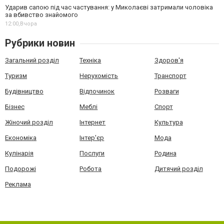
Ударив сапою під час частування: у Миколаєві затримали чоловіка
за вбивство знайомого
12:00,
Вчора
Рубрики новин
Загальний розділ
Техніка
Здоров'я
Туризм
Нерухомість
Транспорт
Будівництво
Відпочинок
Розваги
Бізнес
Меблі
Спорт
Жіночий розділ
Інтернет
Культура
Економіка
Інтер'єр
Мода
Кулінарія
Послуги
Родина
Подорожі
Робота
Дитячий розділ
Реклама