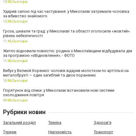
13:00,
Сьогодні
Ударив сапою під час частування: у Миколаєві затримали чоловіка
за вбивство знайомого
12:00,
Сьогодні
Гроза, шквали та град: у Миколаєві та області оголосили «жовтий»
рівень небезпечності
11:45,
Сьогодні
Житло відновили повністю: родина з Миколаївщини відбудувала дім
за програмою «єВідновлення», - ФОТО
11:00,
Сьогодні
Вибух у Великій Коренисі: чоловік вдарив молотком по артгільзі на
металобрухті — один загиблий та двоє поранених
10:00,
Сьогодні
Порятунок від спеки: у Миколаєві встановили нові системи
охолодження повітря
09:00,
Сьогодні
Рубрики новин
Загальний розділ
Техніка
Здоров'я
Туризм
Нерухомість
Транспорт