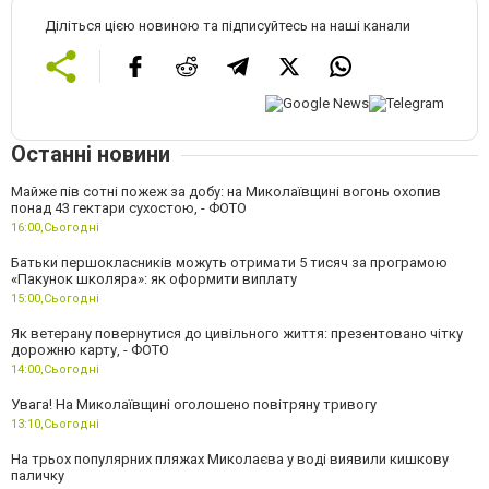
Діліться цією новиною та підписуйтесь на наші канали
Останні новини
Майже пів сотні пожеж за добу: на Миколаївщині вогонь охопив
понад 43 гектари сухостою, - ФОТО
16:00,
Сьогодні
Батьки першокласників можуть отримати 5 тисяч за програмою
«Пакунок школяра»: як оформити виплату
15:00,
Сьогодні
Як ветерану повернутися до цивільного життя: презентовано чітку
дорожню карту, - ФОТО
14:00,
Сьогодні
Увага! На Миколаївщині оголошено повітряну тривогу
13:10,
Сьогодні
На трьох популярних пляжах Миколаєва у воді виявили кишкову
паличку