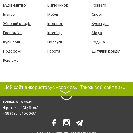
Будівництво
Відпочинок
Розваги
Бізнес
Меблі
Спорт
Жіночий розділ
Інтернет
Культура
Економіка
Інтер'єр
Мода
Кулінарія
Послуги
Родина
Подорожі
Робота
Дитячий розділ
Реклама
Цей сайт використовує «cookies». Також веб-сайт використовує інтернет-сервіс для збору технічних даних стосовно відвідувачів з метою отримання маркетингової та статистичної інформації. Умови обробки даних відвідувачів сайту див.
〉
Реклама на сайті
Франшиза "CitySites"
+38 (095) 515-50-87