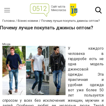
Головна
Бізнес новини
Почему лучше покупать джинсы оптом?
Почему лучше покупать джинсы оптом?
Мода
У
каждого
человека в
гардеробе есть не
одна модель
джинсовой
одежды. Эта
практичная и
удобная одежда
вот уже более 50
лет пользуется
спросом у всех без исключения: женщин, мужчин и
детей. Особенно любят ее молодые люди. Такой