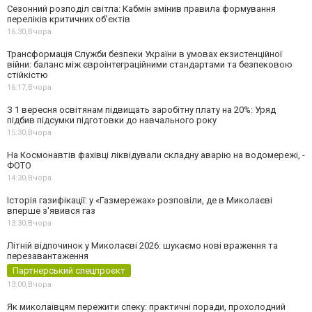
Сезонний розподіл світла: Кабмін змінив правила формування
переліків критичних об'єктів
16:30,
Вчора
Трансформація Служби безпеки України в умовах екзистенційної
війни: баланс між євроінтеграційними стандартами та безпековою
стійкістю
16:17,
Вчора
З 1 вересня освітянам підвищать заробітну плату на 20%: Уряд
підбив підсумки підготовки до навчального року
15:30,
Вчора
На Космонавтів фахівці ліквідували складну аварію на водомережі, -
ФОТО
14:30,
Вчора
Історія газифікації: у «Газмережах» розповіли, де в Миколаєві
вперше з'явився газ
13:30,
Вчора
Літній відпочинок у Миколаєві 2026: шукаємо нові враження та
перезавантаження
Партнерський спецпроєкт
13:00,
Вчора
Як миколаївцям пережити спеку: практичні поради, прохолодний