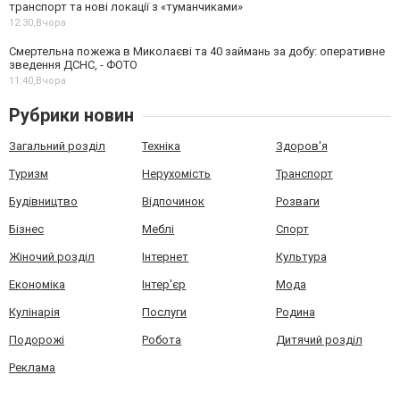
транспорт та нові локації з «туманчиками»
12:30,
Вчора
Смертельна пожежа в Миколаєві та 40 займань за добу: оперативне
зведення ДСНС, - ФОТО
11:40,
Вчора
Рубрики новин
Загальний розділ
Техніка
Здоров'я
Туризм
Нерухомість
Транспорт
Будівництво
Відпочинок
Розваги
Бізнес
Меблі
Спорт
Жіночий розділ
Інтернет
Культура
Економіка
Інтер'єр
Мода
Кулінарія
Послуги
Родина
Подорожі
Робота
Дитячий розділ
Реклама