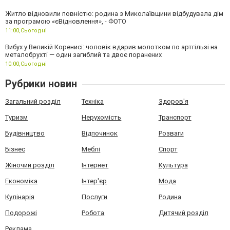
Житло відновили повністю: родина з Миколаївщини відбудувала дім
за програмою «єВідновлення», - ФОТО
11:00,
Сьогодні
Вибух у Великій Коренисі: чоловік вдарив молотком по артгільзі на
металобрухті — один загиблий та двоє поранених
10:00,
Сьогодні
Рубрики новин
Загальний розділ
Техніка
Здоров'я
Туризм
Нерухомість
Транспорт
Будівництво
Відпочинок
Розваги
Бізнес
Меблі
Спорт
Жіночий розділ
Інтернет
Культура
Економіка
Інтер'єр
Мода
Кулінарія
Послуги
Родина
Подорожі
Робота
Дитячий розділ
Реклама