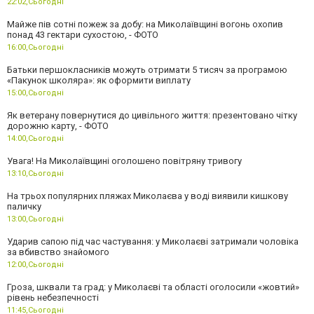
22:02,
Сьогодні
Майже пів сотні пожеж за добу: на Миколаївщині вогонь охопив
понад 43 гектари сухостою, - ФОТО
16:00,
Сьогодні
Батьки першокласників можуть отримати 5 тисяч за програмою
«Пакунок школяра»: як оформити виплату
15:00,
Сьогодні
Як ветерану повернутися до цивільного життя: презентовано чітку
дорожню карту, - ФОТО
14:00,
Сьогодні
Увага! На Миколаївщині оголошено повітряну тривогу
13:10,
Сьогодні
На трьох популярних пляжах Миколаєва у воді виявили кишкову
паличку
13:00,
Сьогодні
Ударив сапою під час частування: у Миколаєві затримали чоловіка
за вбивство знайомого
12:00,
Сьогодні
Гроза, шквали та град: у Миколаєві та області оголосили «жовтий»
рівень небезпечності
11:45,
Сьогодні