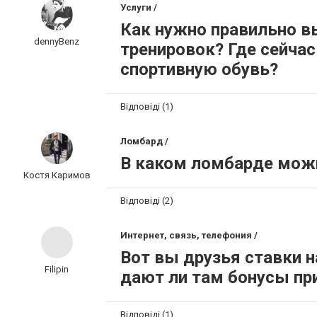
Услуги /
Как нужно правильно в
dennyBenz
тренировок? Где сейча
спортивную обувь?
Відповіді (1)
Ломбард /
В каком ломбарде можн
Костя Каримов
Відповіді (2)
Интернет, связь, телефония /
Вот вы друзья ставки н
Filipin
дают ли там бонусы пр
Відповіді (1)