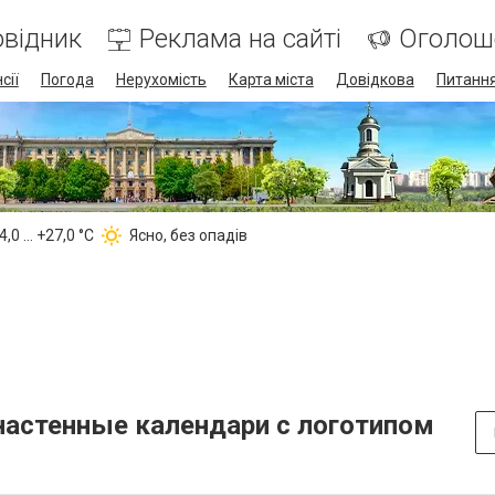
відник
Реклама на сайті
Оголош
сії
Погода
Нерухомість
Карта міста
Довідкова
Питання
,0 ... +27,0 °С
Ясно, без опадів
настенные календари с логотипом