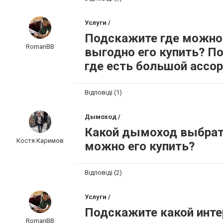
Услуги /
Подскажите где можно
RomanBB
выгодно его купить? П
где есть большой ассо
Відповіді (1)
Дымоход /
Какой дымоход выбрать
Костя Каримов
можно его купить?
Відповіді (2)
Услуги /
Подскажите какой инте
RomanBB