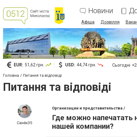
Новини
До
Афіша
Дозвілля
Вакан
EUR:
51,62 грн.
USD:
44,74 грн.
Сьогодні
+24
Головна
Питання та відповіді
Питання та відповіді
Организации и представительства /
Где можно напечатать 
Санёк35
нашей компании?