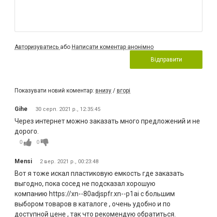
Авторизуватись
або
Написати коментар анонімно
Відправити
Показувати новий коментар:
внизу
/
вгорі
Gihe
30 серп. 2021 р., 12:35:45
Через интернет можно заказать много предложений и не
дорого.
0
0
Mensi
2 вер. 2021 р., 00:23:48
Вот я тоже искал пластиковую емкость где заказать
выгодно, пока сосед не подсказал хорошую
компанию https://xn--80adjspfr.xn--p1ai с большим
выбором товаров в каталоге , очень удобно и по
доступной цене , так что рекомендую обратиться.