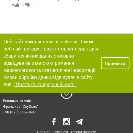
0
0
Цей сайт використовує «cookies». Також
веб-сайт використовує інтернет-сервіс для
збору технічних даних стосовно
відвідувачів з метою отримання
Прийняти
маркетингової та статистичної інформації.
Умови обробки даних відвідувачів сайту
див.
"Політика конфіденційності"
Реклама на сайті
Франшиза "CitySites"
+38 (095) 515-50-87
Про нас
Контакти
Автори проєкту