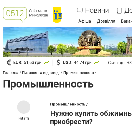
Новини
До
Афіша
Дозвілля
Вакан
EUR:
51,63 грн.
USD:
44,74 грн.
Сьогодні
+31
Головна
Питання та відповіді
Промышленность
Промышленность
Промышленность /
Нужно купить обжимные
Hitaffi
приобрести?