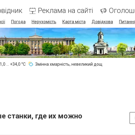
відник
Реклама на сайті
Оголош
сії
Погода
Нерухомість
Карта міста
Довідкова
Питання
,0 ... +34,0 °С
Змінна хмарність, невеликий дощ
 станки, где их можно