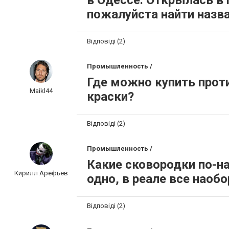
в Одессе. Открылась в 
пожалуйста найти назва
Відповіді (2)
Промышленность /
Где можно купить прот
Maikl44
краски?
Відповіді (2)
Промышленность /
Какие сковородки по-н
Кирилл Арефьев
одно, в реале все наоб
Відповіді (2)