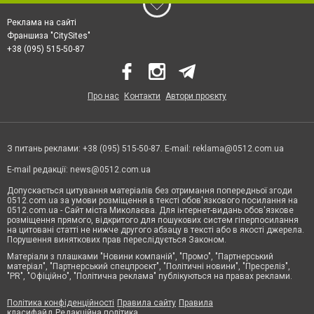
Реклама на сайті
Франшиза "CitySites"
+38 (095) 515-50-87
Про нас
Контакти
Автори проєкту
З питань реклами: +38 (095) 515-50-87. E-mail:
reklama@0512.com.ua
E-mail редакції:
news@0512.com.ua
Допускається цитування матеріалів без отримання попередньої згоди
0512.com.ua за умови розміщення в тексті обов'язкового посилання на
0512.com.ua - Сайт міста Миколаєва. Для інтернет-видань обов'язкове
розміщення прямого, відкритого для пошукових систем гіперпосилання
на цитовані статті не нижче другого абзацу в тексті або в якості джерела.
Порушення виняткових прав переслідується Законом.
Матеріали з плашками "Новини компаній", "Промо", "Партнерський
матеріал", "Партнерський спецпроєкт", "Політичні новини", "Пресреліз",
"PR", "Офіційно", "Політична реклама" публікуються на правах реклами.
Політика конфіденційності
Правила сайту
Правила
класифайд
Редакційна політика