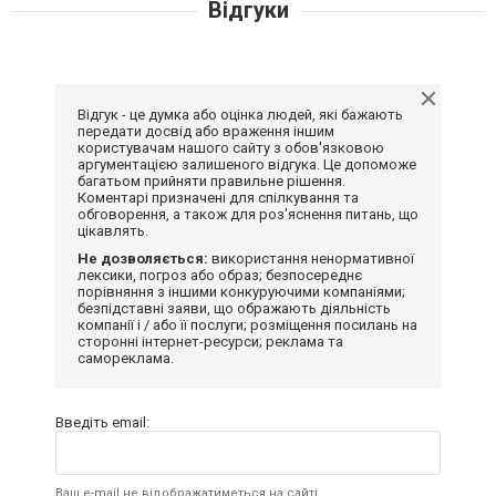
Відгуки
Відгук - це думка або оцінка людей, які бажають
передати досвід або враження іншим
користувачам нашого сайту з обов'язковою
аргументацією залишеного відгука. Це допоможе
багатьом прийняти правильне рішення.
Коментарі призначені для спілкування та
обговорення, а також для роз'яснення питань, що
цікавлять.
Не дозволяється:
використання ненормативної
лексики, погроз або образ; безпосереднє
порівняння з іншими конкуруючими компаніями;
безпідставні заяви, що ображають діяльність
компанії і / або її послуги; розміщення посилань на
сторонні інтернет-ресурси; реклама та
самореклама.
Введіть email:
Ваш e-mail не відображатиметься на сайті