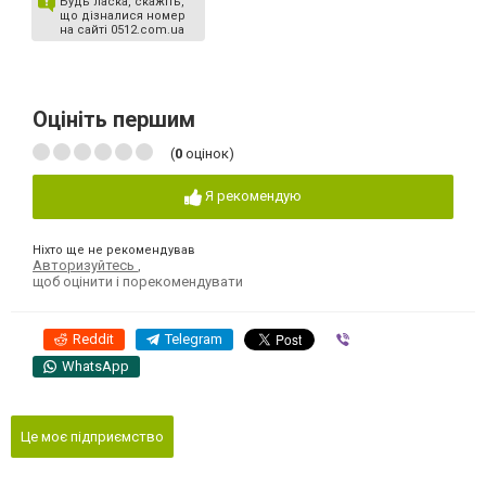
Будь ласка, скажіть,
що дізналися номер
на сайті 0512.com.ua
Оцініть першим
(
0
оцінок)
Я рекомендую
Ніхто ще не рекомендував
Авторизуйтесь
,
щоб оцінити і порекомендувати
Reddit
Telegram
Viber
WhatsApp
Це моє підприємство