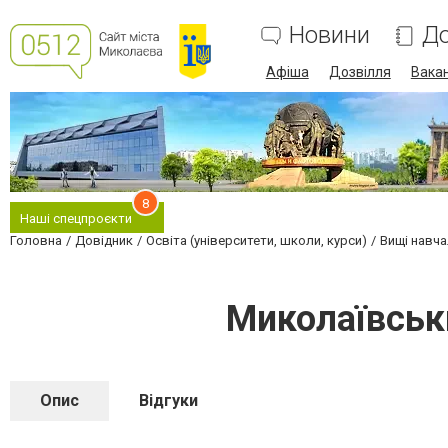
Новини
До
Афіша
Дозвілля
Вакан
8
Наші спецпроєкти
Головна
Довідник
Освіта (університети, школи, курси)
Вищі навча
Миколаївськ
Опис
Відгуки