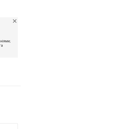
ніями;
та