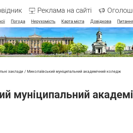
відник
Реклама на сайті
Оголош
сії
Погода
Нерухомість
Карта міста
Довідкова
Питання
льні заклади
Миколаївський муніципальний академічний коледж
ий муніципальний академ