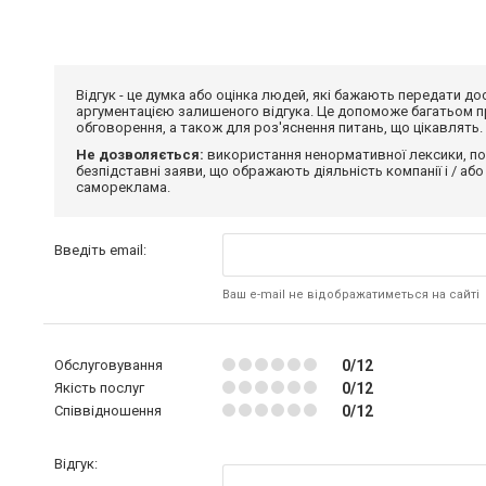
Відгук - це думка або оцінка людей, які бажають передати 
аргументацією залишеного відгука. Це допоможе багатьом пр
обговорення, а також для роз'яснення питань, що цікавлять.
Не дозволяється:
використання ненормативної лексики, по
безпідставні заяви, що ображають діяльність компанії і / або
самореклама.
Введіть email:
Ваш e-mail не відображатиметься на сайті
Обслуговування
0/12
Якість послуг
0/12
Співвідношення
0/12
Відгук: