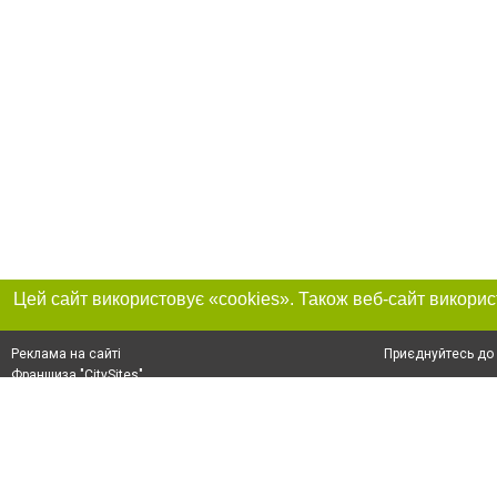
Приєднуйтесь до 
Реклама на сайті
Франшиза "CitySites"
+38 (095) 515-50-87
Про нас
Контакт
З питань реклами: +38 (095) 515-50-87. E-mail:
Допускається цит
reklama@0512.com.ua
тексті обов'язко