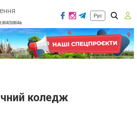
ення
Рус
-відповідь
ічний коледж