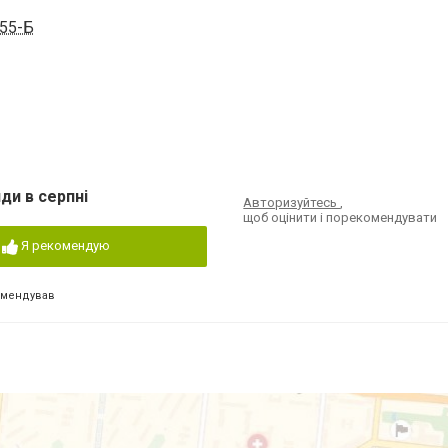
 55-Б
ди в серпні
Авторизуйтесь
,
щоб оцінити і порекомендувати
Я рекомендую
омендував