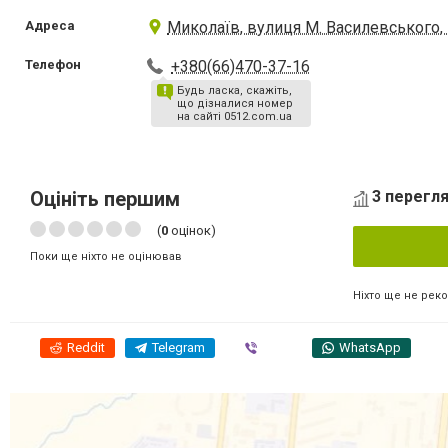
Адреса
Миколаїв, вулиця М. Василевського,
Телефон
+380(66)470-37-16
Будь ласка, скажіть,
що дізналися номер
на сайті 0512.com.ua
Оцініть першим
3 перегля
(
0
оцінок)
Поки ще ніхто не оцінював
Ніхто ще не рек
Reddit
Telegram
Viber
WhatsApp