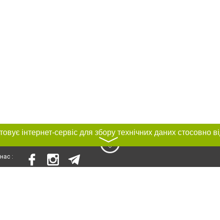
〉
нас :
и
Автори проєкту
ування матеріалів без отримання попередньої згоди 0512.com.ua за умови 
вого посилання на 0512.com.ua - Сайт міста Миколаєва. Для інтернет-видань 