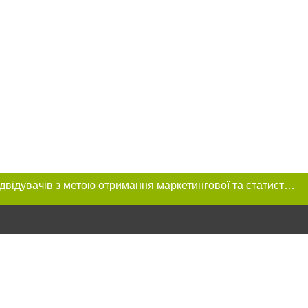
Цей сайт використовує «cookies». Також веб-сайт використовує інтернет-сервіс для збору технічних даних стосовно відвідувачів з метою отримання маркетингової та статистичної інформації. Умови обробки даних відвідувачів сайту див.
розміщення в
обов'язкове