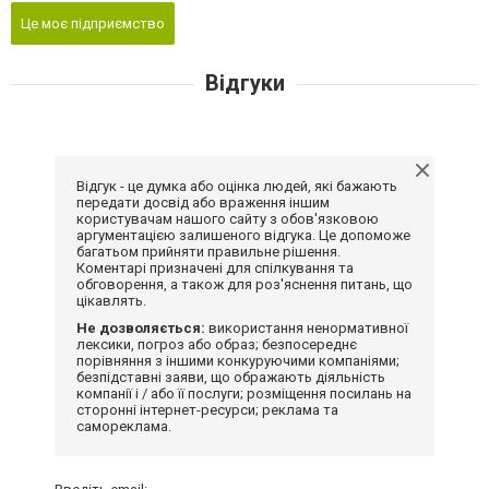
Це моє підприємство
Відгуки
Відгук - це думка або оцінка людей, які бажають
передати досвід або враження іншим
користувачам нашого сайту з обов'язковою
аргументацією залишеного відгука. Це допоможе
багатьом прийняти правильне рішення.
Коментарі призначені для спілкування та
обговорення, а також для роз'яснення питань, що
цікавлять.
Не дозволяється:
використання ненормативної
лексики, погроз або образ; безпосереднє
порівняння з іншими конкуруючими компаніями;
безпідставні заяви, що ображають діяльність
компанії і / або її послуги; розміщення посилань на
сторонні інтернет-ресурси; реклама та
самореклама.