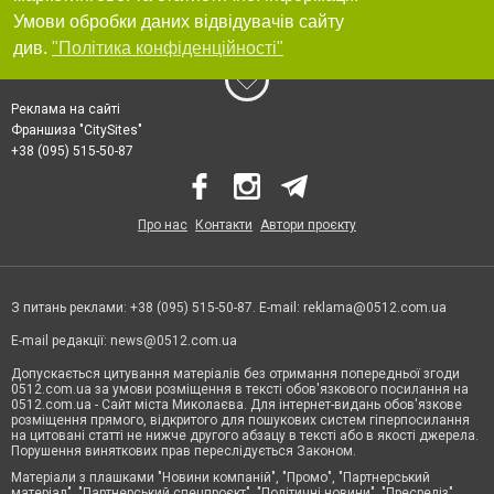
Умови обробки даних відвідувачів сайту
див.
"Політика конфіденційності"
Реклама на сайті
Франшиза "CitySites"
+38 (095) 515-50-87
Про нас
Контакти
Автори проєкту
З питань реклами: +38 (095) 515-50-87. E-mail:
reklama@0512.com.ua
E-mail редакції:
news@0512.com.ua
Допускається цитування матеріалів без отримання попередньої згоди
0512.com.ua за умови розміщення в тексті обов'язкового посилання на
0512.com.ua - Сайт міста Миколаєва. Для інтернет-видань обов'язкове
розміщення прямого, відкритого для пошукових систем гіперпосилання
на цитовані статті не нижче другого абзацу в тексті або в якості джерела.
Порушення виняткових прав переслідується Законом.
Матеріали з плашками "Новини компаній", "Промо", "Партнерський
матеріал", "Партнерський спецпроєкт", "Політичні новини", "Пресреліз",