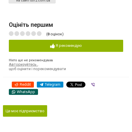
на сайті 0512.com.ua
Оцініть першим
(
0
оцінок)
Я рекомендую
Ніхто ще не рекомендував
Авторизуйтесь
,
щоб оцінити і порекомендувати
Reddit
Telegram
Viber
WhatsApp
Це моє підприємство