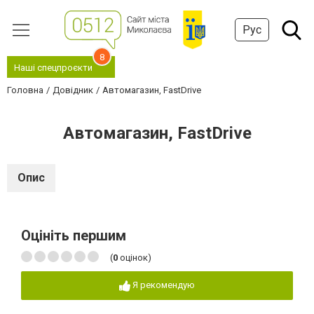
Рус
8
Наші спецпроєкти
Головна
Довідник
Автомагазин, FastDrive
Автомагазин, FastDrive
Опис
Оцініть першим
(
0
оцінок)
Я рекомендую