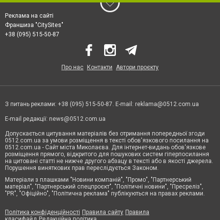
Реклама на сайті
Франшиза "CitySites"
+38 (095) 515-50-87
Про нас
Контакти
Автори проєкту
З питань реклами: +38 (095) 515-50-87. E-mail:
reklama@0512.com.ua
E-mail редакції:
news@0512.com.ua
Допускається цитування матеріалів без отримання попередньої згоди
0512.com.ua за умови розміщення в тексті обов'язкового посилання на
0512.com.ua - Сайт міста Миколаєва. Для інтернет-видань обов'язкове
розміщення прямого, відкритого для пошукових систем гіперпосилання
на цитовані статті не нижче другого абзацу в тексті або в якості джерела.
Порушення виняткових прав переслідується Законом.
Матеріали з плашками "Новини компаній", "Промо", "Партнерський
матеріал", "Партнерський спецпроєкт", "Політичні новини", "Пресреліз",
"PR", "Офіційно", "Політична реклама" публікуються на правах реклами.
Політика конфіденційності
Правила сайту
Правила
класифайд
Редакційна політика