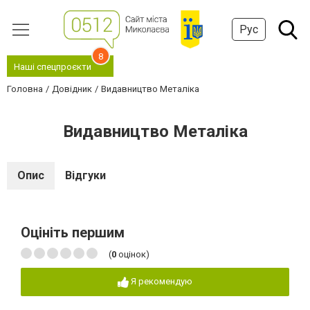
Рус
8
Наші спецпроєкти
Головна
Довідник
Видавництво Металіка
Видавництво Металіка
Опис
Відгуки
Оцініть першим
(
0
оцінок)
Я рекомендую