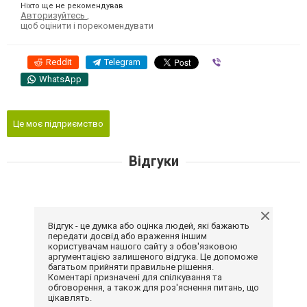
Ніхто ще не рекомендував
Авторизуйтесь
,
щоб оцінити і порекомендувати
Reddit
Telegram
Viber
WhatsApp
Це моє підприємство
Відгуки
Відгук - це думка або оцінка людей, які бажають
передати досвід або враження іншим
користувачам нашого сайту з обов'язковою
аргументацією залишеного відгука. Це допоможе
багатьом прийняти правильне рішення.
Коментарі призначені для спілкування та
обговорення, а також для роз'яснення питань, що
цікавлять.