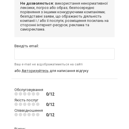
Не дозволяється:
використання ненормативної
лексики, погроз або образ; безпосереднє
порівняння з іншими конкуруючими компаніями;
безпідставні заяви, що ображають діяльність
компанії і / або її послуги; розміщення посилань на
сторонні інтернет-ресурси; реклама та
самореклама.
Введіть email:
Ваш e-mail не відображатиметься на сайті
або
Авторизуйтесь
для написання відгуку
Обслуговування
0/12
Якість послуг
0/12
Співвідношення
0/12
Відгук: