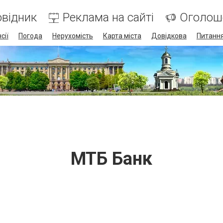
відник
Реклама на сайті
Оголош
сії
Погода
Нерухомість
Карта міста
Довідкова
Питання
МТБ Банк