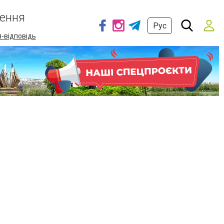
ення
Рус
-відповідь