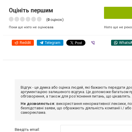
Оцініть першим
(
0
оцінок)
Ніхто ще не рек
Поки ще ніхто не оцінював
Reddit
Telegram
Viber
Whats
Відгук - це думка або оцінка людей, які бажають передати 
аргументацією залишеного відгука. Це допоможе багатьом пр
обговорення, а також для роз'яснення питань, що цікавлять.
Не дозволяється:
використання ненормативної лексики, по
безпідставні заяви, що ображають діяльність компанії і / або
самореклама.
Введіть email: