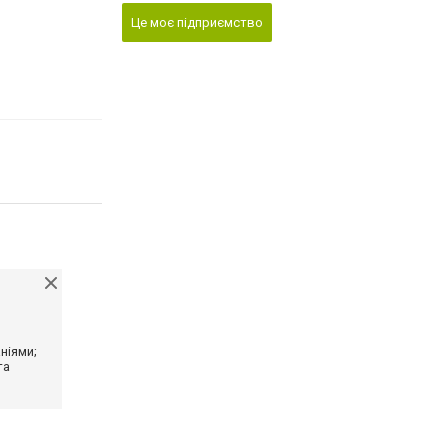
Це моє підприємство
ніями;
та