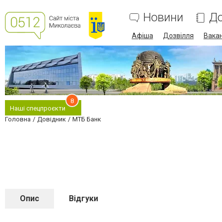
Новини
До
Афіша
Дозвілля
Вакан
8
Наші спецпроєкти
Головна
Довідник
МТБ Банк
Опис
Відгуки