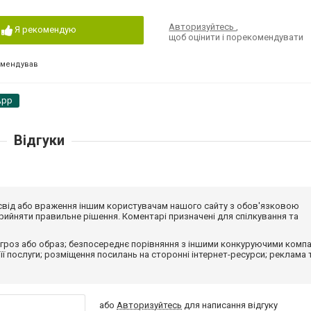
Авторизуйтесь
,
Я рекомендую
щоб оцінити і порекомендувати
омендував
App
Відгуки
досвід або враження іншим користувачам нашого сайту з обов'язковою
ийняти правильне рішення. Коментарі призначені для спілкування та
гроз або образ; безпосереднє порівняння з іншими конкуруючими компа
 її послуги; розміщення посилань на сторонні інтернет-ресурси; реклама 
або
Авторизуйтесь
для написання відгуку