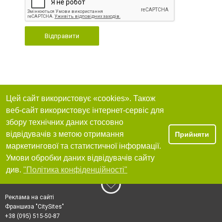
Відправити
Цей сайт використовує «cookies». Також
веб-сайт використовує інтернет-сервіс для
збору технічних даних стосовно
відвідувачів з метою отримання
Прийняти
маркетингової та статистичної інформації.
Умови обробки даних відвідувачів сайту
див.
"Політика конфіденційності"
Реклама на сайті
Франшиза "CitySites"
+38 (095) 515-50-87