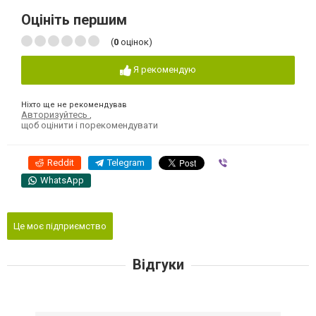
Оцініть першим
(
0
оцінок)
Я рекомендую
Ніхто ще не рекомендував
Авторизуйтесь
,
щоб оцінити і порекомендувати
Reddit
Telegram
Viber
WhatsApp
Це моє підприємство
Відгуки