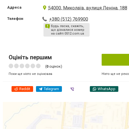
Адреса
54000, Миколаїв, вулиця Леніна, 188
Телефон
+380 (512) 769900
Будь ласка, скажіть,
що дізналися номер
на сайті 0512.com.ua
Оцініть першим
(
0
оцінок)
Ніхто ще не рек
Поки ще ніхто не оцінював
Reddit
Telegram
Viber
WhatsApp