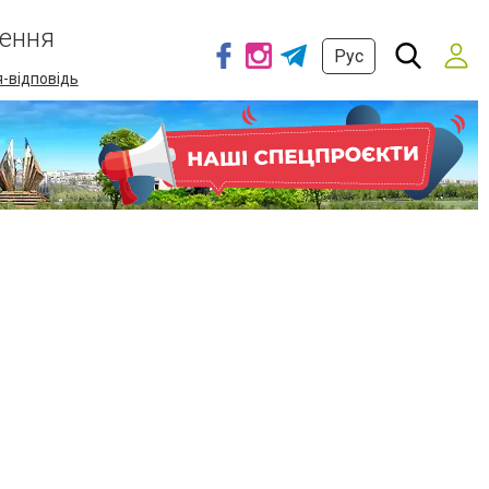
ення
Рус
-відповідь