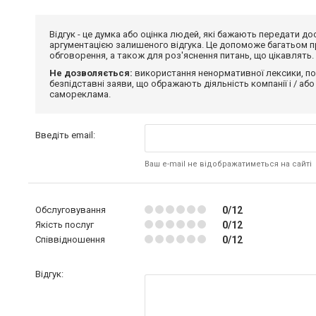
Відгук - це думка або оцінка людей, які бажають передати 
аргументацією залишеного відгука. Це допоможе багатьом пр
обговорення, а також для роз'яснення питань, що цікавлять.
Не дозволяється:
використання ненормативної лексики, по
безпідставні заяви, що ображають діяльність компанії і / або
самореклама.
Введіть email:
Ваш e-mail не відображатиметься на сайті
Обслуговування
0/12
Якість послуг
0/12
Співвідношення
0/12
Відгук: