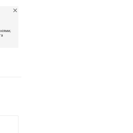
ніями;
та