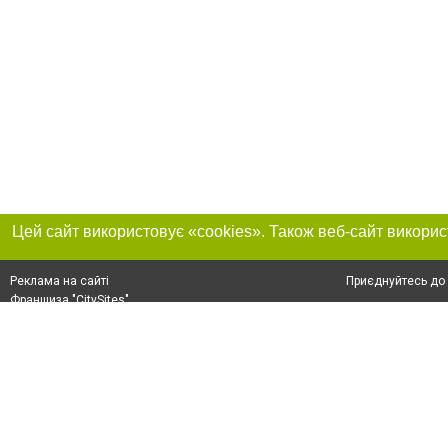
Приєднуйтесь до 
Реклама на сайті
Франшиза "CitySites"
+38 (095) 515-50-87
Про нас
Контакт
З питань реклами: +38 (095) 515-50-87. E-mail:
Допускається цит
reklama@0512.com.ua
тексті обов'язко
розміщення прямо
абзацу в тексті 
E-mail редакції:
news@0512.com.ua