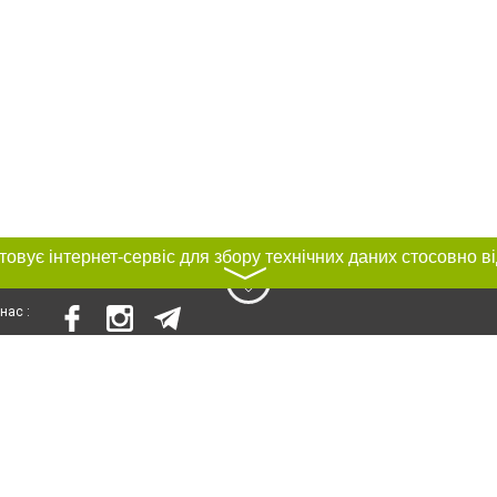
〉
нас :
и
Автори проєкту
ування матеріалів без отримання попередньої згоди 0512.com.ua за умови 
вого посилання на 0512.com.ua - Сайт міста Миколаєва. Для інтернет-видань 
го, відкритого для пошукових систем гіперпосилання на цитовані статті не 
або в якості джерела. Порушення виняткових прав переслідується Законом.