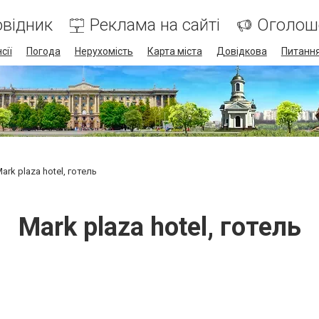
відник
Реклама на сайті
Оголош
сії
Погода
Нерухомість
Карта міста
Довідкова
Питання
ark plaza hotel, готель
Mark plaza hotel, готель