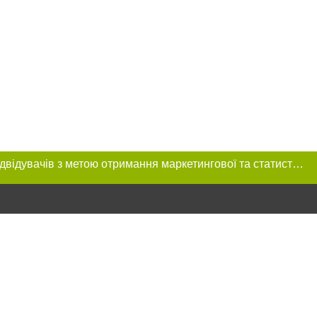
Цей сайт використовує «cookies». Також веб-сайт використовує інтернет-сервіс для збору технічних даних стосовно відвідувачів з метою отримання маркетингової та статистичної інформації. Умови обробки даних відвідувачів сайту див.
розміщення в
обов'язкове
нижче другого