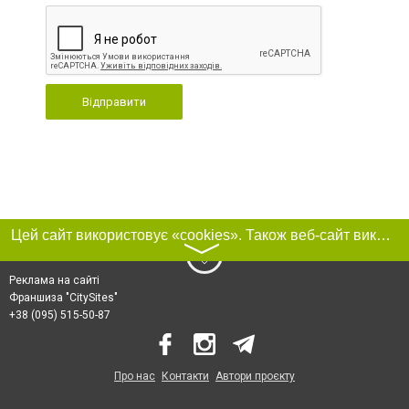
Відправити
Цей сайт використовує «cookies». Також веб-сайт використовує інтернет-сервіс для збору технічних даних стосовно відвідувачів з метою отримання маркетингової та статистичної інформації. Умови обробки даних відвідувачів сайту див.
〉
Реклама на сайті
Франшиза "CitySites"
+38 (095) 515-50-87
Про нас
Контакти
Автори проєкту