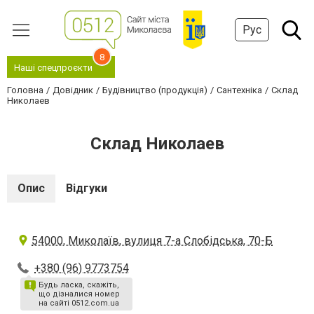
Рус
8
Наші спецпроєкти
Головна
Довідник
Будівництво (продукція)
Сантехніка
Склад
Николаев
Склад Николаев
Опис
Відгуки
54000, Миколаїв, вулиця 7-а Слобідська, 70-Б
+380 (96) 9773754
Будь ласка, скажіть,
що дізналися номер
на сайті 0512.com.ua