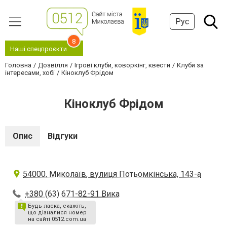
Рус
8
Наші спецпроєкти
Головна
Дозвілля
Ігрові клуби, коворкінг, квести
Клуби за
інтересами, хобі
Кіноклуб Фрідом
Кіноклуб Фрідом
Опис
Відгуки
54000, Миколаїв, вулиця Потьомкінська, 143-а
+380 (63) 671-82-91 Вика
Будь ласка, скажіть,
що дізналися номер
на сайті 0512.com.ua