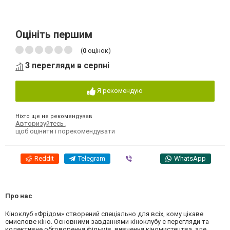
Оцініть першим
(
0
оцінок)
3 перегляди в серпні
Я рекомендую
Ніхто ще не рекомендував
Авторизуйтесь
,
щоб оцінити і порекомендувати
Reddit
Telegram
Viber
WhatsApp
Про нас
Кіноклуб «Фрідом» створений спеціально для всіх, кому цікаве
смислове кіно. Основними завданнями кіноклубу є перегляди та
колективне обговорення фільмів, вивчення кіномистецтва, але