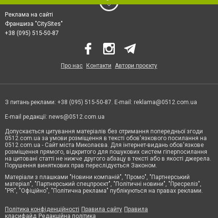
Реклама на сайті
Франшиза "CitySites"
+38 (095) 515-50-87
Про нас
Контакти
Автори проєкту
З питань реклами: +38 (095) 515-50-87. E-mail:
reklama@0512.com.ua
E-mail редакції:
news@0512.com.ua
Допускається цитування матеріалів без отримання попередньої згоди
0512.com.ua за умови розміщення в тексті обов'язкового посилання на
0512.com.ua - Сайт міста Миколаєва. Для інтернет-видань обов'язкове
розміщення прямого, відкритого для пошукових систем гіперпосилання
на цитовані статті не нижче другого абзацу в тексті або в якості джерела.
Порушення виняткових прав переслідується Законом.
Матеріали з плашками "Новини компаній", "Промо", "Партнерський
матеріал", "Партнерський спецпроєкт", "Політичні новини", "Пресреліз",
"PR", "Офіційно", "Політична реклама" публікуються на правах реклами.
Політика конфіденційності
Правила сайту
Правила
класифайд
Редакційна політика