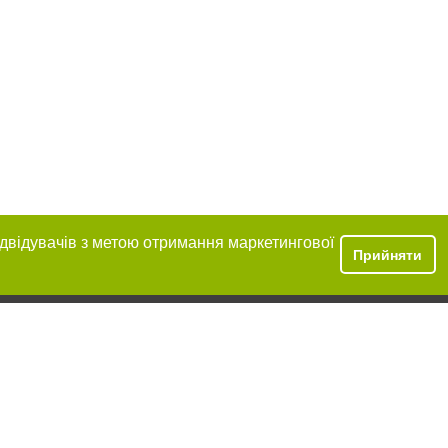
ідвідувачів з метою отримання маркетингової
Прийняти
розміщення в
обов'язкове