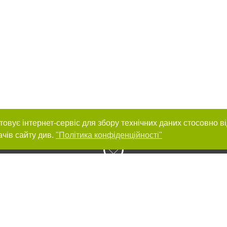
товує інтернет-сервіс для збору технічних даних стосовно в
ачів сайту див.
"Політика конфіденційності"
нас :
и
Автори проєкту
ування матеріалів без отримання попередньої згоди 0512.com.ua за умови 
вого посилання на 0512.com.ua - Сайт міста Миколаєва. Для інтернет-видань 