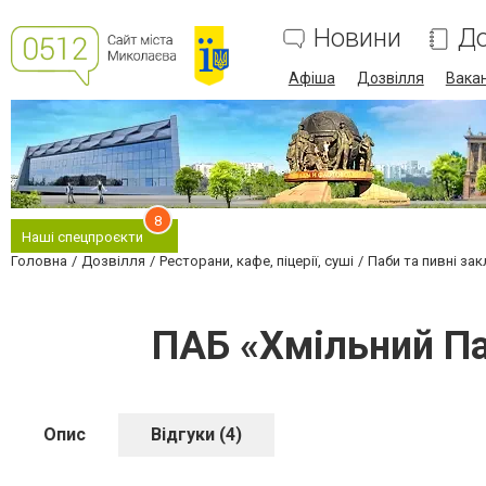
Новини
До
Афіша
Дозвілля
Вакан
8
Наші спецпроєкти
Головна
Дозвілля
Ресторани, кафе, піцерії, суші
Паби та пивні за
ПАБ «Хмільний Па
Опис
Відгуки (4)