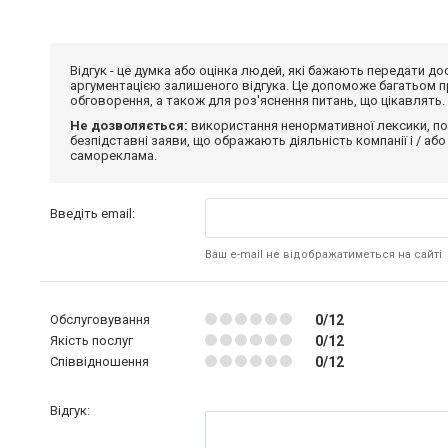
Відгук - це думка або оцінка людей, які бажають передати 
аргументацією залишеного відгука. Це допоможе багатьом пр
обговорення, а також для роз'яснення питань, що цікавлять.
Не дозволяється:
використання ненормативної лексики, по
безпідставні заяви, що ображають діяльність компанії і / або
самореклама.
Введіть email:
Ваш e-mail не відображатиметься на сайті
Обслуговування
0/12
Якість послуг
0/12
Співвідношення
0/12
Відгук: