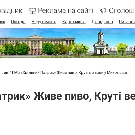
відник
Реклама на сайті
Оголош
сії
Погода
Нерухомість
Карта міста
Довідкова
Питання
клади
ПАБ «Хмільний Патрик» Живе пиво, Круті вечірки у Миколаєві
трик» Живе пиво, Круті ве