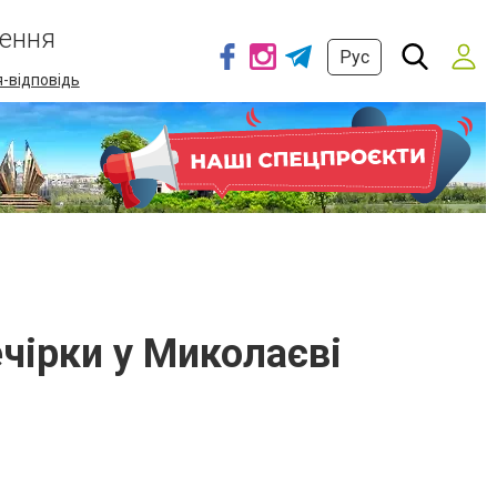
ення
Рус
-відповідь
чірки у Миколаєві