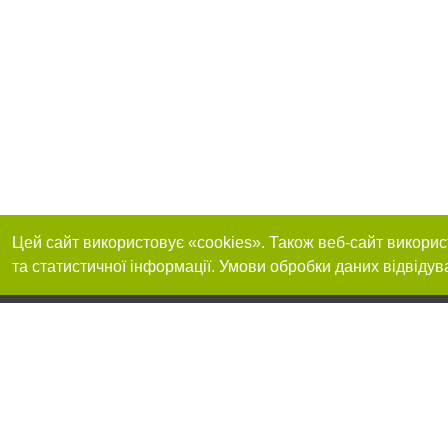
Цей сайт використовує «cookies». Також веб-сайт викорис
та статистичної інформації. Умови обробки даних відвідув
Приєднуйтесь до 
Реклама на сайті
Франшиза "CitySites"
+38 (095) 515-50-87
Про нас
Контакт
З питань реклами: +38 (095) 515-50-87. E-mail:
Допускається цит
reklama@0512.com.ua
тексті обов'язко