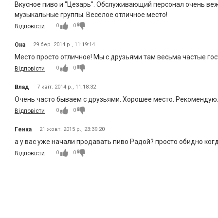
Вкусное пиво и "Цезарь". Обслуживающий персонал очень веж
музыкальные группы. Веселое отличное место!
0
0
Відповісти
Она
29 бер. 2014 р., 11:19:14
Место просто отличное! Мы с друзьями там весьма частые гос
0
0
Відповісти
Влад
7 квіт. 2014 р., 11:18:32
Очень часто бываем с друзьями. Хорошее место. Рекомендую
0
0
Відповісти
Гeнка
21 жовт. 2015 р., 23:39:20
а у вас уже начали продавать пиво Радой? просто обидно когд
0
0
Відповісти