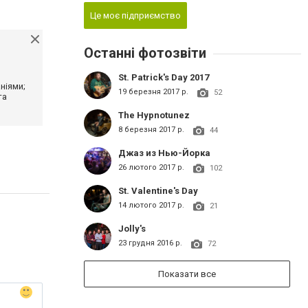
Це моє підприємство
Останні фотозвіти
St. Patrick's Day 2017
ніями;
19 березня 2017 р.
52
та
The Hypnotunez
8 березня 2017 р.
44
Джаз из Нью-Йорка
26 лютого 2017 р.
102
St. Valentine's Day
14 лютого 2017 р.
21
Jolly's
23 грудня 2016 р.
72
Показати все