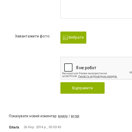
Завантажити фото:
Вибрати
Відправити
Показувати новий коментар:
внизу
/
вгорі
Ольга
26 бер. 2014 р., 05:03:45