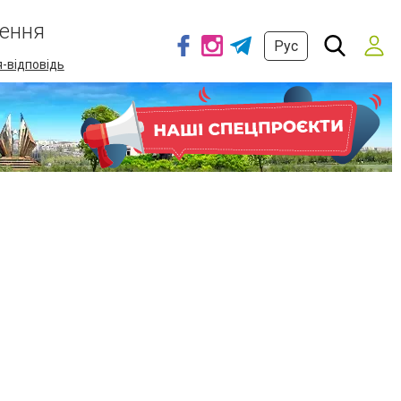
ення
Рус
-відповідь