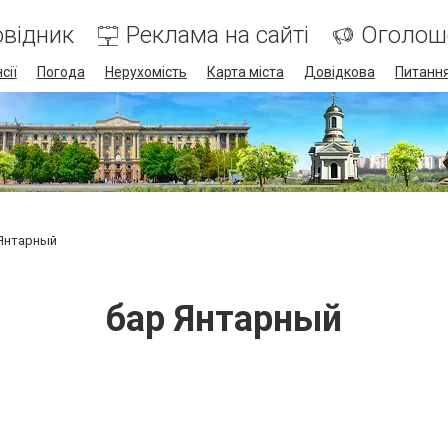
відник
Реклама на сайті
Оголош
сії
Погода
Нерухомість
Карта міста
Довідкова
Питання
Янтарный
бар Янтарный