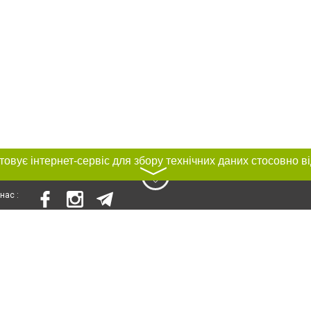
〉
нас :
и
Автори проєкту
ування матеріалів без отримання попередньої згоди 0512.com.ua за умови 
вого посилання на 0512.com.ua - Сайт міста Миколаєва. Для інтернет-видань 
го, відкритого для пошукових систем гіперпосилання на цитовані статті не 
або в якості джерела. Порушення виняткових прав переслідується Законом.