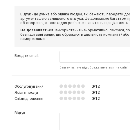
Відгук - це думка або оцінка людей, які бажають передати 
аргументацією залишеного відгука. Це допоможе багатьом пр
обговорення, а також для роз'яснення питань, що цікавлять.
Не дозволяється:
використання ненормативної лексики, по
безпідставні заяви, що ображають діяльність компанії і / або
самореклама.
Введіть email:
Ваш e-mail не відображатиметься на сайті
Обслуговування
0/12
Якість послуг
0/12
Співвідношення
0/12
Відгук: