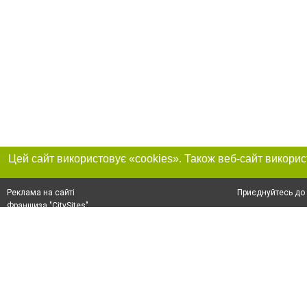
Приєднуйтесь до 
Реклама на сайті
Франшиза "CitySites"
+38 (095) 515-50-87
Про нас
Контакт
З питань реклами: +38 (095) 515-50-87. E-mail:
Допускається цит
reklama@0512.com.ua
тексті обов'язко
розміщення прямо
абзацу в тексті 
E-mail редакції:
news@0512.com.ua