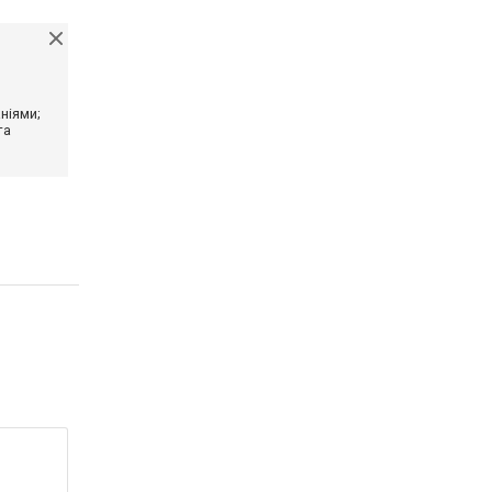
ніями;
та