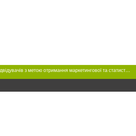
Цей сайт використовує «cookies». Також веб-сайт використовує інтернет-сервіс для збору технічних даних стосовно відвідувачів з метою отримання маркетингової та статистичної інформації. Умови обробки даних відвідувачів сайту див.
розміщення в
обов'язкове
нижче другого