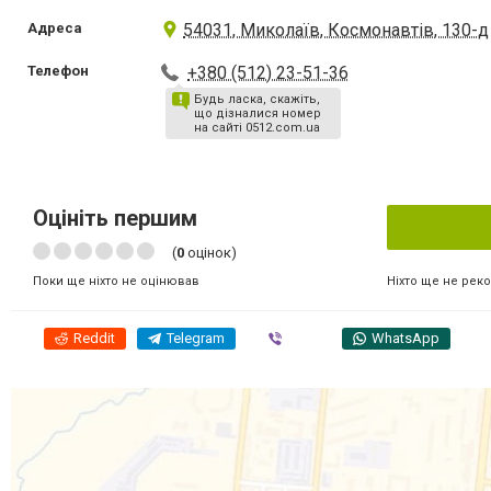
Адреса
54031, Миколаїв, Космонавтів, 130-д
Телефон
+380 (512) 23-51-36
Будь ласка, скажіть,
що дізналися номер
на сайті 0512.com.ua
Оцініть першим
(
0
оцінок)
Ніхто ще не рек
Поки ще ніхто не оцінював
Reddit
Telegram
Viber
WhatsApp