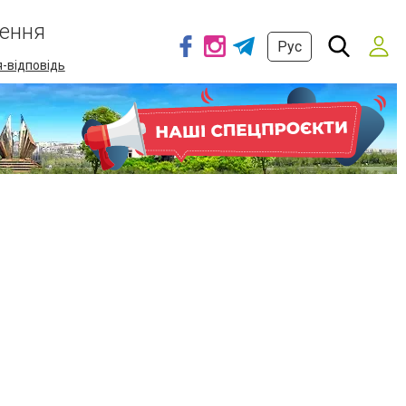
ення
Рус
-відповідь