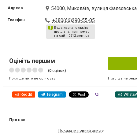
Адреса
54000, Миколаїв, вулиця Фалєєвська
Телефон
+380(66)290-55-05
Будь ласка, скажіть,
що дізналися номер
на сайті 0512.com.ua
Оцініть першим
(
0
оцінок)
Ніхто ще не рек
Поки ще ніхто не оцінював
Reddit
Telegram
Viber
Whats
Про нас
Показати повний опис