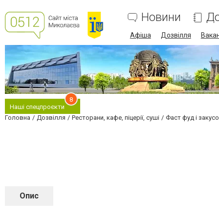
Новини
До
Афіша
Дозвілля
Вакан
8
Наші спецпроєкти
Головна
Дозвілля
Ресторани, кафе, піцерії, суші
Фаст фуд і закусо
Опис